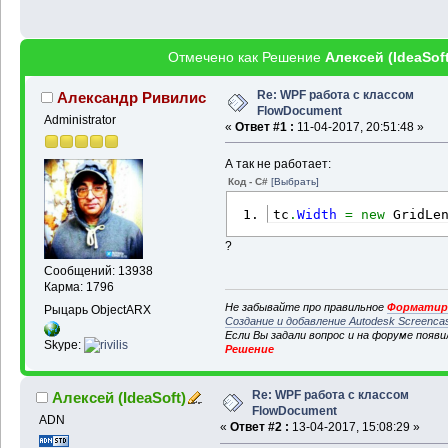
Отмечено как Решение
Алексей (IdeaSoft
Re: WPF работа с классом
Александр Ривилис
FlowDocument
Administrator
«
Ответ #1 :
11-04-2017, 20:51:48 »
А так не работает:
Код - C#
[Выбрать]
tc
.
Width
=
new
 GridLe
?
Сообщений: 13938
Карма: 1796
Не забывайте про правильное
Форматиро
Рыцарь ObjectARX
Создание и добавление Autodesk Screenca
Если Вы задали вопрос и на форуме появ
Skype:
Решение
Re: WPF работа с классом
Алексей (IdeaSoft)
FlowDocument
ADN
«
Ответ #2 :
13-04-2017, 15:08:29 »