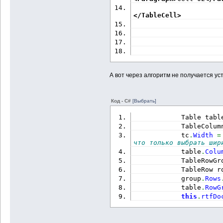
</TableCell
>
А вот через алгоритм не получается у
Код - C#
[Выбрать]
            Table tabl
            TableColum
            tc
.
Width
=
что только выбрать шир
            table
.
Colu
            TableRowGr
            TableRow r
            group
.
Rows
            table
.
RowG
this
.
rtfDo