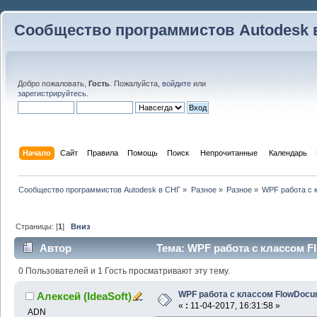
Сообщество программистов Autodesk 
Добро пожаловать,
Гость
. Пожалуйста,
войдите
или
зарегистрируйтесь
.
Начало
Сайт
Правила
Помощь
Поиск
 Непрочитанные 
Календарь
Сообщество программистов Autodesk в СНГ
»
Разное
»
Разное
»
WPF работа с 
Страницы: [
1
]
Вниз
Автор
Тема: WPF работа с классом F
0 Пользователей и 1 Гость просматривают эту тему.
WPF работа с классом FlowDocu
Алексей (IdeaSoft)
«
:
11-04-2017, 16:31:58 »
ADN