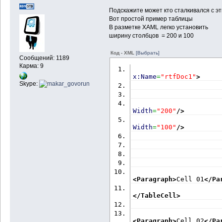
Подскажите может кто сталкивался с эт
Вот простой пример таблицы
В разметке XAML легко установить
ширину столбцов = 200 и 100
Код - XML
[Выбрать]
Сообщений: 1189
Карма: 9
x:Name
=
"rtfDoc1"
>
Skype:
Width
=
"200"
/>
Width
=
"100"
/>
<Paragraph
>
Cell 01
</Pa
</TableCell
>
<Paragraph
>
Cell 02
</Pa