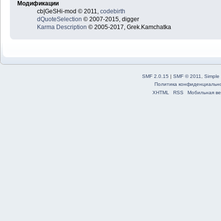
Модификации
cb|GeSHi-mod © 2011,
codebirth
dQuoteSelection
© 2007-2015, digger
Karma Description
© 2005-2017, Grek.Kamchatka
SMF 2.0.15
|
SMF © 2011
,
Simple
Политика конфиденциальн
XHTML
RSS
Мобильная ве