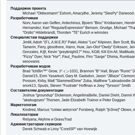
Поддержке проекта
Michael "Oldiesmann" Eshom, Amacythe, Jeremy "SleePy" Darwood и
Разработчикам
Norv, Aaron van Geffen, Antechinus, Bjoern "Bloc" Kristiansen, Hend
Hernandez, Karl "RegularExpression" Benson, Grudge, Michael "Than
"Orstio" Hildebrandt, Thorsten "TE" Eurich и winrules
Специалистам поддержки
JimM, Adish "(F.L.A.M.E.R)" Patel, Aleksi "Lex" Kilpinen, Ben Scott,
Tamerin, Fiery, gbsothere, Harro, Huw, Jan-Olof "Owdy" Eriksson, Jer
Gonzales, K@, Kevin "greyknight17" Hou, KGIII, Kill Em All, Mattitude,
"Fizzy" Dyer, Nick "Ha²", Paul_Pauline, Piro "Sarge" Dhima, Rumbaa
xenovanis
Разработчикам модов
Brad "IchBin™" Grow, ディン1031, Brannon "B" Hall, Bryan "Runic" De
Daniel15, Eren Yasarkurt, Gary M. Gadsdon, Jason "JBlaze" Clemons,
Possum, Kirby, Matt "SlammedDime" Zuba, Matthew "Labradoodle-360"
snork13, Spuds, Steven "Fustrate" Hoffman и Joey "Tyrsson" Smith
Составителям документации
Joshua "groundup" Dickerson, AngellinaBelle, Daniel Diehl, Dannii 
"akabugeyes" Thorsen, Jade Elizabeth Trainor и Peter Duggan
Маркетологам
Kindred, Marcus "cσσкιє мσηѕтєя" Forsberg, Ralph "[n3rve]" Otowo, 
Локализаторам
Relyana, Akyhne и GravuTrad
Администраторам серверов
Derek Schwab и Liroy "CoreISP" van Hoewijk