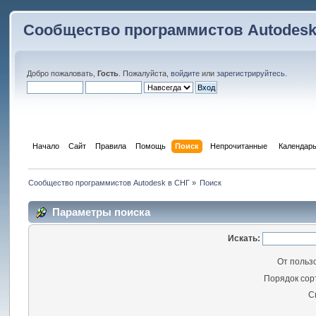
Сообщество программистов Autodesk
Добро пожаловать,
Гость
. Пожалуйста,
войдите
или
зарегистрируйтесь
.
Начало
Сайт
Правила
Помощь
Поиск
 Непрочитанные 
Календар
Сообщество программистов Autodesk в СНГ
»
Поиск
Параметры поиска
Искать:
От польз
Порядок сор
С