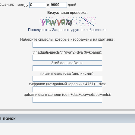
общения:
между
и
дней
Визуальная проверка:
Прослушать
/
Запросить другое изображение
Наберите символы, которые изображены на картинке:
trinadцatь-шectь/tri*dva*2+dva (6ykbamи):
3тий deнь neDeли:
пяtый mesяц г0дa (английский):
cифраmи (кvaдраtный коpenь из 4761) + dva:
циfrаmи dвa в ctепenи (odin+dвa+tpи+чetыpe+пяtь):
я поиск