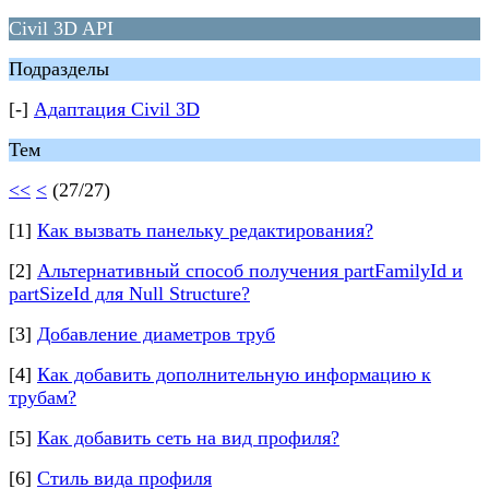
Civil 3D API
Подразделы
[-]
Адаптация Civil 3D
Тем
<<
<
(27/27)
[1]
Как вызвать панельку редактирования?
[2]
Альтернативный способ получения partFamilyId и
partSizeId для Null Structure?
[3]
Добавление диаметров труб
[4]
Как добавить дополнительную информацию к
трубам?
[5]
Как добавить сеть на вид профиля?
[6]
Стиль вида профиля