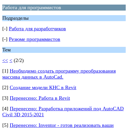
Работа для программистов
Подразделы
[-]
Работа для разработчиков
[-]
Резюме программистов
Тем
<<
<
(2/2)
[1]
Необходимо создать программу преобразования
массива данных в AutoCad.
[2]
Создание модели КНС в Revit
[3]
Перенесено: Работа в Revit
[4]
Перенесено: Разработка приложений под AutoCAD
Civil 3D 2015-2021
[5]
Перенесено: Inventor - готов реализовать ваши