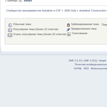
Страницы: [
1
]
Вверх
Сообщество программистов Autodesk в СНГ
»
ADN Club
»
Autodesk Construction 
Обычная тема
Заблокированная тема
Пере
Прикрепленная тема
Популярная тема (более 15 ответов)
Голосование
Очень популярная тема (более 25 ответов)
SMF 2.0.15
|
SMF © 2011
,
Simple
Политика конфиденциальн
XHTML
RSS
Мобильная ве