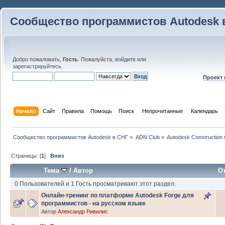
Сообщество программистов Autodesk 
Добро пожаловать,
Гость
. Пожалуйста,
войдите
или
зарегистрируйтесь
.
Проект
Начало
Сайт
Правила
Помощь
Поиск
 Непрочитанные 
Календарь
Сообщество программистов Autodesk в СНГ
»
ADN Club
»
Autodesk Construction 
Страницы: [
1
]
Вниз
Тема
/
Автор
О
0 Пользователей и 1 Гость просматривают этот раздел.
Онлайн-тренинг по платформе Autodesk Forge для
программистов - на русском языке
Автор
Александр Ривилис