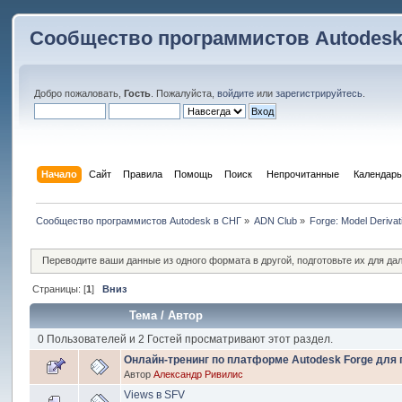
Сообщество программистов Autodesk
Добро пожаловать,
Гость
. Пожалуйста,
войдите
или
зарегистрируйтесь
.
Начало
Сайт
Правила
Помощь
Поиск
 Непрочитанные 
Календарь
Сообщество программистов Autodesk в СНГ
»
ADN Club
»
Forge: Model Derivat
Переводите ваши данные из одного формата в другой, подготовьте их для да
Страницы: [
1
]
Вниз
Тема
/
Автор
0 Пользователей и 2 Гостей просматривают этот раздел.
Онлайн-тренинг по платформе Autodesk Forge для 
Автор
Александр Ривилис
Views в SFV