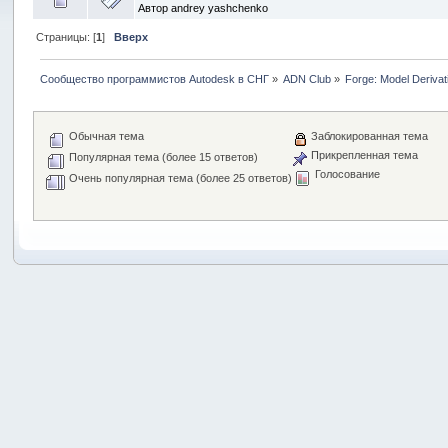
Автор
andrey yashchenko
Страницы: [
1
]
Вверх
Сообщество программистов Autodesk в СНГ
»
ADN Club
»
Forge: Model Derivat
Обычная тема
Заблокированная тема
Прикрепленная тема
Популярная тема (более 15 ответов)
Голосование
Очень популярная тема (более 25 ответов)