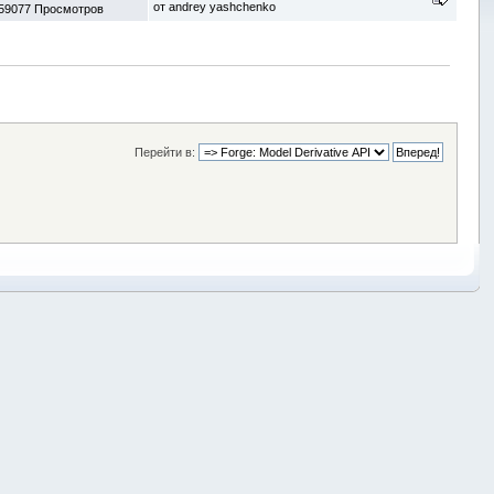
от
andrey yashchenko
59077 Просмотров
Перейти в: