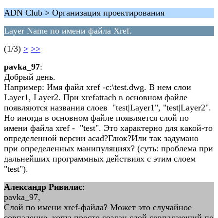
ADN Club > Организация проектирования
Layer Name по имени файла Xref.
(1/3)
>
>>
pavka_97
:
Добрый день.
Например: Имя файл xref -c:\test.dwg. В нем слои
Layer1, Layer2. При xrefattach в основном файле
появляются названия слоев "test|Layer1", "test|Layer2".
Но иногда в основном файле появляется слой по
имени файла xref - "test". Это характерно для какой-то
определенной версии acad?Глюк?Или так задумано
при определенных манипуляциях? (суть: проблема при
дальнейших программных действиях с этим слоем
"test").
Александр Ривилис
:
pavka_97,
Слой по имени xref-файла? Может это случайное
совпадение, когда просто создан слой совпадающий по