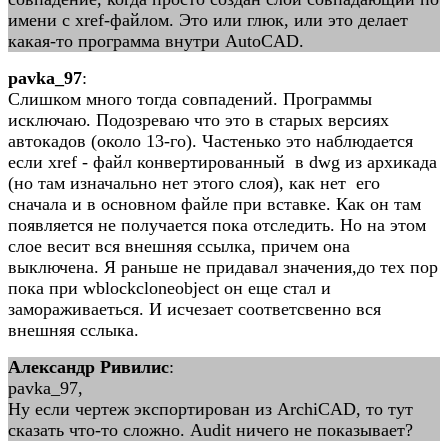
имени с xref-файлом. Это или глюк, или это делает
какая-то программа внутри AutoCAD.
pavka_97
:
Слишком много тогда совпадений. Программы
исключаю. Подозреваю что это в старых версиях
автокадов (около 13-го). Частенько это наблюдается
если xref - файл конвертированный в dwg из архикада
(но там изначально нет этого слоя), как нет его
сначала и в основном файле при вставке. Как он там
появляется не получается пока отследить. Но на этом
слое весит вся внешняя ссылка, причем она
выключена. Я раньше не придавал значения,до тех пор
пока при wblockcloneobject он еще стал и
замораживаеться. И исчезает соответсвенно вся
внешняя сслыка.
Александр Ривилис
:
pavka_97,
Ну если чертеж экспортирован из ArchiCAD, то тут
сказать что-то сложно. Audit ничего не показывает?