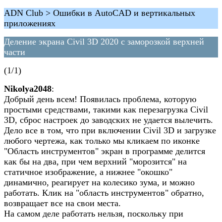
ADN Club > Ошибки в AutoCAD и вертикальных
приложениях
Деление экрана Civil 3D 2020 с заморозкой верхней
части
(1/1)
Nikolya2048
:
Добрый день всем! Появилась проблема, которую
простыми средствами, такими как перезагрузка Civil
3D, сброс настроек до заводских не удается вылечить.
Дело все в том, что при включении Civil 3D и загрузке
любого чертежа, как только мы кликаем по иконке
"Область инструментов" экран в программе делится
как бы на два, при чем верхний "морозится" на
статичное изображение, а нижнее "окошко"
динамично, реагирует на колесико зума, и можно
работать. Клик на "область инструментов" обратно,
возвращает все на свои места.
На самом деле работать нельзя, поскольку при