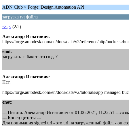
ADN Club > Forge: Design Automation API
загрузка rvt файла
<<
<
(2/2)
Александр Игнатович
:
https://forge.autodesk.com/en/docs/data/v2/reference/http/buckets-
enot
:
загрузить в бакет это сюда?
Александр Игнатович
:
Нет.
https://forge.autodesk.com/en/docs/data/v2/tutorials/app-managed-buc
enot
:
--- Цитата: Александр Игнатович от 01-06-2021, 11:22:51 ---созда
--- Конец цитаты ---
Для понимания signed url - это url на загруженный файл. - он