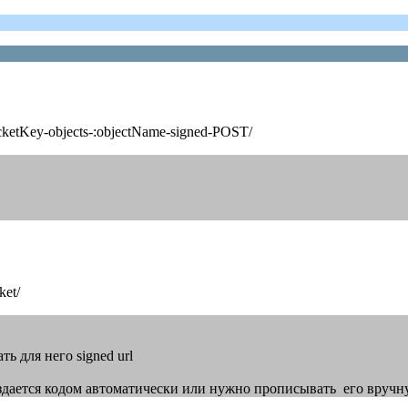
:bucketKey-objects-:objectName-signed-POST/
ket/
ть для него signed url
 создается кодом автоматически или нужно прописывать его вручн