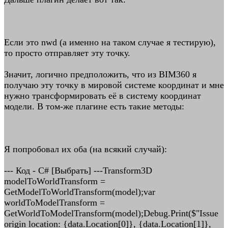
Если это nwd (а именно на таком случае я тестирую),
то просто отправляет эту точку.
Значит, логично предположить, что из BIM360 я
получаю эту точку в мировой системе координат и мне
нужно трансформировать её в систему координат
модели. В том-же плагине есть такие методы:
Я попробовал их оба (на всякий случай):
--- Код - C# [Выбрать] ---Transform3D
modelToWorldTransform =
GetModelToWorldTransform(model);var
worldToModelTransform =
GetWorldToModelTransform(model);Debug.Print($"Issue
origin location: {data.Location[0]}, {data.Location[1]},