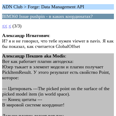
ADN Club > Forge: Data Management API
BIM360 Issue pushpin - в каких координатах?
<<
<
(3/3)
Александр Игнатович
:
И? я и не говорил, что тебе нужен viewer в navis. Я как
бы показал, как считается GlobalOffset
Александр Пекшев aka Modis
:
Вот как работает плагин автодеска:
Юзер тыкает в элемент модели и плагин получает
PickItemResult. У этого результат есть свойство Point,
которое:
--- Цитировать ---The picked point on the surface of the
picked model item (in world space).
--- Конец цитаты ---
В мировой системе координат!
Дальше плагин делает вот так: