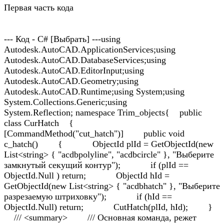
Первая часть кода
--- Код - C# [Выбрать] ---using Autodesk.AutoCAD.ApplicationServices;using Autodesk.AutoCAD.DatabaseServices;using Autodesk.AutoCAD.EditorInput;using Autodesk.AutoCAD.Geometry;using Autodesk.AutoCAD.Runtime;using System;using System.Collections.Generic;using System.Reflection; namespace Trim_objects{ public class CurHatch { [CommandMethod("cut_hatch")] public void c_hatch() { ObjectId plId = GetObjectId(new List<string> { "acdbpolyline", "acdbcircle" }, "Выберите замкнутый секущий контур"); if (plId == ObjectId.Null ) return; ObjectId hId = GetObjectId(new List<string> { "acdbhatch" }, "Выберите разрезаемую штриховку"); if (hId == ObjectId.Null) return; CutHatch(plId, hId); } /// <summary> /// Основная команда, режет штриховку возвращает списко ObjectId полученных штриховок /// </summary> /// <param name="plId">ObjectId разрезающего контура</param> /// <param name="hId">ObjectId разрезаемой штриховки</param> public List<ObjectId> CutHatch(ObjectId plId, ObjectId hId) { List<ObjectId> result = new List<ObjectId>(); //работаем сразу в транзокции и таблице так как частенько придется что-то доставать или что-то записывать using (Transaction tr = HostApplicationServices.WorkingDatabase.TransactionManager.StartTransaction()) { using (BlockTableRecord ms = tr.GetObject(HostApplicationServices.WorkingDatabase.CurrentSpaceId, OpenMode.ForWrite, false, true) as BlockTableRecord) { using (Hatch hatch = tr.GetObject(hId, OpenMode.ForWrite, false, true) as Hatch) { //получаем план штриховки Plane plane = hatch.GetPlane(); //получаем вектор текущего вида Vector3d vector = GetViewVector(); //проверяем на самопересечение и замкнутость using (Curve pl1 = tr.GetObject(plId, OpenMode.ForRead, false, true) as Curve) using (Curve pl = pl1.GetProjectedCurve(plane, vector)) using (Curve3d pl3d = pl.GetGeCurve()) using (CurveCurveIntersector3d cuin = new CurveCurveIntersector3d(pl3d, pl3d, vector)) { if (cuin.NumberOfIntersectionPoints > 0 | !pl3d.IsClosed()) { tr.Commit(); return new List<ObjectId> { ObjectId.Null }; } } //получаем лупы из штриховки List<HatchLoop> loops = new List<HatchLoop>(); for (int i = hatch.NumberOfLoops - 1; i >= 0; i--) { loops.Add(hatch.GetLoopAt(i)); } //создаем кривые в чертеже для каждого лупа и записываем их в списки List<ObjectId> LoopCurve = new List<ObjectId>(); foreach (HatchLoop loop in loops) { //получаем куски лупа LoopCurve.AddRange(GetCurveFromLoop(loop, plane, hatch)); } //список удаляемых кривых лупов List<ObjectId> erList = new List<ObjectId>(); //список добавляемых кривых в лупы List<ObjectId> addList = new List<ObjectId>(); //список секущих точек List<Point3d> sPoints = new List<Point3d>(); //разрезаем все контура в штриховке проекцией контура (которые контур рассекает) foreach (ObjectId id in LoopCurve) { //получаем кривую using (Curve cur = tr.GetObject(id, OpenMode.ForWrite, false, true) as Curve) { //получаем точки пересечения List<Point3d> points = IntersectPoints(plId, ObjectId.Null, null, cur.Clone() as Curve, plane, vector, false); //если точки есть то разрезаем кривую, добавляем куски в список и удаляем разрезанную if (points.Count > 0) { sPoints.AddRange(points); using (Point3dCollection collection = new Point3dCollection()) { foreach (Point3d point in points) collection.Add(point); using (DBObjectCollection objects = cur.GetSplitCurves(collection)) { foreach (Object obj in objects) { using (Curve curve = obj as Curve) { if (curve != null) { addList.Add(ms.AppendEntity(curve)); tr.AddNewlyCreatedDBObject(curve, true); } } } } } cur.Erase(); erList.Add(id); } } } //если пересечений не было значит штриховку можно не трогать if (erList.Count == 0) { DeleteObj(LoopCurve); tr.Commit(); return new List<ObjectId> { ObjectId.Null }; } //если были то обновляем список кривых в лупах foreach (ObjectId id in erList) LoopCurve.Remove(id); LoopCurve.AddRange(addList); //создаем списки распределения кривых (других по идее быть не должно) //внутри List<Curve> inner = new List<Curve>(); //снаружи List<Curve> outer = new List<Curve>(); //создаем список с кусками пересекающей кривой, которые будем добавлять в лупы List<ObjectId> kontPartLstId = new List<ObjectId>(); List<Curve> kontPartLst = new List<Curve>(); List<Curve> kontPartLstCopy = new List<Curve>(); //получаем контур в виде проекции на плоскость штриховки using (Curve pl1 = tr.GetObject(plId, OpenMode.ForRead, false, true) as Curve) using (Curve pl = pl1.GetProjectedCurve(plane, vector)) { //распределяем куски лупов по спискам foreach (ObjectId id in LoopCurve) { Curve c = tr.GetObject(id, OpenMode.ForRead, false, true) as Curve; //после всех манипуляций тут должны быть только результаты 1 - 5 //если встретится что-то другое то скорее всего произошла какая-то ошибка и просто прекращаем //если все нормально то все кривые распределятся по спискам кроме номера 3 //он просто игнорируется и никуда не идет, его заменят если что части контура int res = PartIn(pl, c, plane, vector); if (res == 0 | res == 6) { DeleteObj(LoopCurve); tr.Commit(); return new List<ObjectId> { ObjectId.Null }; } if (res == 1 | res == 4) { inner.Add(c); continue; } if (res == 2 | res == 5) { outer.Add(c); continue; } if (res == 3) continue; } //ищем куски разрезающей кривой //сортируем точки по разрезающей кривой sPoints = SortPoint(sPoints, pl); using (Point3dCollection collection = new Point3dCollection()) { foreach (Point3d point in sPoints) collection.Add(point); using (DBObjectCollection objects = pl.GetSplitCurves(collection)) { foreach (Object obj in objects) { using (Curve curve = obj as Curve) { if (curve != null) { //проверяем находится ли кусок контура внутри штриховки int res = CurveInCurves(curve, LoopCurve, plane, ve