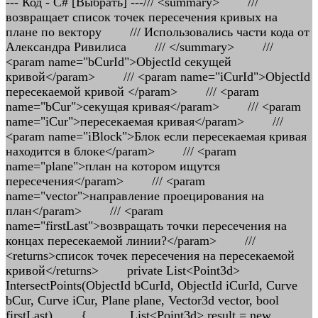
--- Код - C# [Выбрать] ---/// <summary> /// возвращает список точек пересечения кривых на плане по вектору /// Использовались части кода от Александра Ривилиса /// </summary> /// <param name="bCurId">ObjectId секущей кривой</param> /// <param name="iCurId">ObjectId пересекаемой кривой </param> /// <param name="bCur">секущая кривая</param> /// <param name="iCur">пересекаемая кривая</param> /// <param name="iBlock">Блок если пересекаемая кривая находится в блоке</param> /// <param name="plane">план на котором ищутся пересечения</param> /// <param name="vector">направление проецирования на план</param> /// <param name="firstLast">возвращать точки пересечения на концах пересекаемой линии?</param> /// <returns>список точек пересечения на пересекаемой кривой</returns> private List<Point3d> IntersectPoints(ObjectId bCurId, ObjectId iCurId, Curve bCur, Curve iCur, Plane plane, Vector3d vector, bool firstLast) { List<Point3d> result = new List<Point3d>(); //если кривых нет то останавливаем if ((bCurId == ObjectId.Null & bCur == null) | (iCurId == ObjectId.Null & iCur == null)) return result; //если кривые заданы через ObjectId то получаем if (bCur == null | iCur == null) { using (Transaction tr = HostApplicationServices.WorkingDatabase.TransactionManager.StartTransaction()) { if (bCur == null) { bCur = tr.GetObject(bCurId, OpenMode.ForRead, false, true) as Curve; } if (iCur == null) { iCur = tr.GetObject(iCurId, OpenMode.ForRead, false, true) as Curve; } tr.Commit(); } } //если вдруг что-то пошло не так и кривые мы все таки не получили то прекращаем if (bCur == null | iCur == null) return result; //получаем проекции кривых на плоскость using (Curve bCurPr = bCur.GetProjectedCurve(plane, vector)) using (Curve iCurPr = iCur.GetProjectedCurve(plane, vector)) { //проверяем что проекции имеют длину if ((bCurPr.GetDistanceAtParameter(bCurPr.StartParam) + bCurPr.GetDistanceAtParameter(bCurPr.EndParam)) == 0) return result; if ((iCurPr.GetDistanceAtParameter(iCurPr.StartParam) + iCurPr.GetDistanceAtParameter(iCurPr.EndParam)) == 0) return result; //получаем Curve3d using (Curve3d bCurPr3d = bCurPr.GetGeCurve()) using (Curve3d iCurPr3d = iCurPr.GetGeCurve()) { //получаем точки пересечения кривых using (CurveCurveIntersector3d cInt = new CurveCurveIntersector3d(bCurPr3d, iCurPr3d, vector)) { //если пересечения есть if (cInt.NumberOfIntersectionPoints > 0) { //получаем непроецированную кривую как Curve3d using (Curve3d iCur3d = iCur.GetGeCurve()) { //проходим по пересечениям for (int i = 0; i < cInt.NumberOfIntersectionPoints; i++) { //если касание пропускаем if (cInt.IsTangential(i)) continue; //получаем точку пересечения Point3d point = cInt.GetIntersectionPoint(i); //если это точка начала или конца и она не нужна то пропускаем if (!firstLast) { if ((i == 0 | i == (cInt.NumberOfIntersectionPoints - 1)) & (point.Equals(iCurPr3d.StartPoint) | point.Equals(iCurPr3d.EndPoint))) continue; } //строим линию из этой точки и ищем реальную точку на непроецированной кривой using (Line3d line = new Line3d(point, vector)) { //получаем точки пересечения линии и непроецированной кривой using (CurveCurveIntersector3d cits = new CurveCurveIntersector3d(iCur3d, line, vector)) { if (cits.NumberOfIntersectionPoints > 0) { for (int j = 0; j < cits.NumberOfIntersectionPoints; j++) { //если этой точки нет в списке то добавляем в список if (!result.Contains(cits.GetIntersectionPoint(j))) result.Add(cits.GetIntersectionPoint(j)); } } } } } } } } } } //возвращаем отсортированные точки return SortPoint(result, iCur); } /// <summary> /// Возвращает ObjectId кривых в лупе отрисованных в текущем пространстве /// (немного доработанная функция от Александра Ривилиса) /// </summary> /// <param name="loop"></param> /// <param name="plane"></param> /// <param name="iBlock"></param> /// <returns></returns> private List<ObjectId> GetCurveFromLoop(HatchLoop loop, Plane plane, Hatch hatch) { List<ObjectId> result = new List<ObjectId>(); using (Transaction tr = HostApplicationServices.WorkingDatabase.TransactionManager.StartTransaction()) { using (BlockTableRecord ms = tr.GetObject(HostApplicationServices.WorkingDatabase.CurrentSpaceId, OpenMode.ForWrite, false, true) as BlockTableRecord) { if (loop.IsPolyline) { using (Polyline poly = new Polyline()) { int iVertex = 0; foreach (BulgeVertex bv in loop.Polyline) { poly.AddVertexAt(iVertex++, bv.Vertex, bv.Bulge, 0.0, 0.0); } poly.Normal = hatch.Normal; poly.Elevation = hatch.Elevation; result.Add(ms.AppendEntity(poly)); tr.AddNewlyCreatedDBObject(poly, true); } } else { foreach (Curve2d cv in loop.Curves) { LineSegment2d line2d = cv as LineSegment2d; CircularArc2d arc2d = cv as CircularArc2d; EllipticalArc2d ellipse2d = cv as EllipticalArc2d; NurbCurve2d spline2d = cv as NurbCurve2d; if (line2d != null) { using (Line ent = new Line()) { ent.StartPoint = new Point3d(plane, line2d.StartPoint); ent.EndPoint = new Point3d(plane, line2d.EndPoint); result.Add(ms.AppendEntity(ent)); tr.AddNewlyCreatedDBObject(ent, true); } } else if (arc2d != null) { if (arc2d.IsClosed() || Math.Abs(arc2d.EndAngle - arc2d.StartAngle) < 1e-5) { using (Circle ent = new Circle(new Point3d(plane, arc2d.Center), plane.Normal, arc2d.Radius)) { result.Add(ms.AppendEntity(ent)); tr.AddNewlyCreatedDBObject(ent, true); } } else { if (arc2d.IsClockWise) { arc2d = arc2d.GetReverseParameterCurve() as CircularArc2d; } double angle = new Vector3d(plane, arc2d.ReferenceVector).AngleOnPlane(plane); double startAngle = arc2d.StartAngle + angle; double endAngle = arc2d.EndAngle + angle; using (Arc ent = new Arc(new Point3d(plane, arc2d.Center), plane.Normal, arc2d.Radius, startAngle, endAngle)) { result.Add(ms.AppendEntity(ent)); tr.AddNewlyCreatedDBObject(ent, true); } } } else if (ellipse2d != null) { //------------------------------------------------------------------------------------------- // Bug