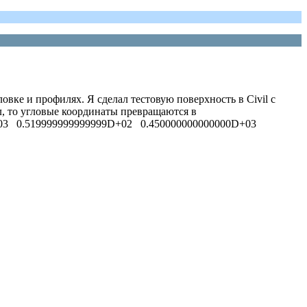
овке и профилях. Я сделал тестовую поверхность в Civil c
айл, то угловые координаты превращаются в
+03 0.519999999999999D+02 0.450000000000000D+03