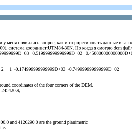
 у меня появились вопрос, как интерпретировать данные в загол
0, -200), система координат:UTM84-30N. Но когда я смотрю dem ф
9999999999D+03 0.519999999999999D+02 0.450000000000000D
 2 1 -0.174999999999999D+03 -0.749999999999999D+02
round coordinates of the four corners of the DEM.
6; 245420.9,
100.0 and 4126290.0 are the ground planimetric
ile.