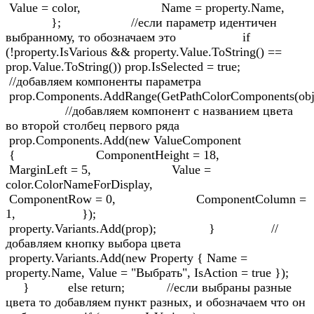
Value = color, Name = property.Name,
}; //если параметр идентичен
выбранному, то обозначаем это if
(!property.IsVarious && property.Value.ToString() ==
prop.Value.ToString()) prop.IsSelected = true;
//добавляем компоненты параметра
prop.Components.AddRange(GetPathColorComponents(obj
//добавляем компонент с названием цвета
во второй столбец первого ряда
prop.Components.Add(new ValueComponent
{ ComponentHeight = 18,
MarginLeft = 5, Value =
color.ColorNameForDisplay,
ComponentRow = 0, ComponentColumn =
1, });
property.Variants.Add(prop); } //
добавляем кнопку выбора цвета
property.Variants.Add(new Property { Name =
property.Name, Value = "Выбрать", IsAction = true });
} else return; //если выбраны разные
цвета то добавляем пункт разных, и обозначаем что он