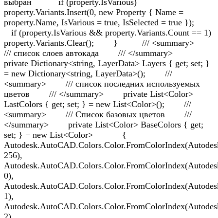
выбран if (property.IsVarious)
property.Variants.Insert(0, new Property { Name =
property.Name, IsVarious = true, IsSelected = true });
if (property.IsVarious && property.Variants.Count == 1)
property.Variants.Clear(); } /// <summary>
/// список слоев автокада /// </summary>
private Dictionary<string, LayerData> Layers { get; set; }
= new Dictionary<string, LayerData>(); ///
<summary> /// список последних используемых
цветов /// </summary> private List<Color>
LastColors { get; set; } = new List<Color>(); ///
<summary> /// Список базовых цветов ///
</summary> private List<Color> BaseColors { get;
set; } = new List<Color> {
Autodesk.AutoCAD.Colors.Color.FromColorIndex(Autodes
256),
Autodesk.AutoCAD.Colors.Color.FromColorIndex(Autode
0),
Autodesk.AutoCAD.Colors.Color.FromColorIndex(Autode
1),
Autodesk.AutoCAD.Colors.Color.FromColorIndex(Autode
2),