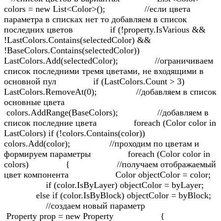
colors = new List<Color>(); //если цвета
параметра в списках нет то добавляем в список
последних цветов if (!property.IsVarious &&
!LastColors.Contains(selectedColor) &&
!BaseColors.Contains(selectedColor))
LastColors.Add(selectedColor); //ограничиваем
список последними тремя цветами, не входящими в
основной пул if (LastColors.Count > 3)
LastColors.RemoveAt(0); //добавляем в список
основные цвета
colors.AddRange(BaseColors); //добавляем в
список последние цвета foreach (Color color in
LastColors) if (!colors.Contains(color))
colors.Add(color); //проходим по цветам и
формируем параметры foreach (Color color in
colors) { //получаем отображаемый
цвет компонента Color objectColor = color;
if (color.IsByLayer) objectColor = byLayer;
else if (color.IsByBlock) objectColor = byBlock;
//создаем новый параметр
Property prop = new Property {