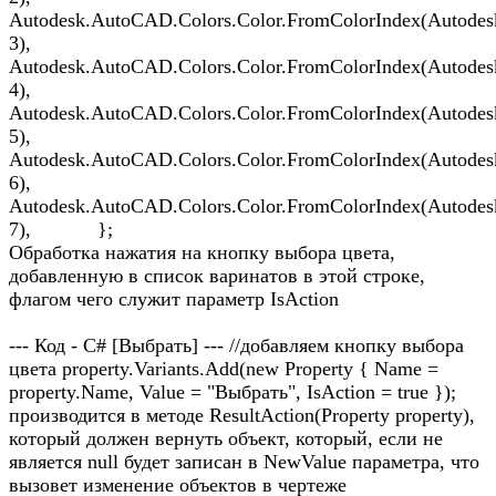
Autodesk.AutoCAD.Colors.Color.FromColorIndex(Autode
3),
Autodesk.AutoCAD.Colors.Color.FromColorIndex(Autode
4),
Autodesk.AutoCAD.Colors.Color.FromColorIndex(Autode
5),
Autodesk.AutoCAD.Colors.Color.FromColorIndex(Autode
6),
Autodesk.AutoCAD.Colors.Color.FromColorIndex(Autode
7), };
Обработка нажатия на кнопку выбора цвета,
добавленную в список варинатов в этой строке,
флагом чего служит параметр IsAction
--- Код - C# [Выбрать] --- //добавляем кнопку выбора
цвета property.Variants.Add(new Property { Name =
property.Name, Value = "Выбрать", IsAction = true });
производится в методе ResultAction(Property property),
который должен вернуть объект, который, если не
является null будет записан в NewValue параметра, что
вызовет изменение объектов в чертеже