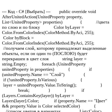
--- Код - C# [Выбрать] --- public override void
AfterUnitedAction(UnitedProperty property,
List<UnitedProperty> properties) { //цвета
по слою и по блоку Color byLayer =
Color.FromColorIndex(ColorMethod.ByAci, 255);
Color byBlock =
Color.FromColorIndex(ColorMethod.ByAci, 255);
//получаем слой, которому принадлежат выделенные
объекты, если он один то (ПОСЛОЮ) будет
перекрашен в цвет слоя string layer =
string.Empty; foreach (UnitedProperty
unitedProperty in properties) { if
(unitedProperty.Name == "Слой") {
if (!unitedProperty.IsVarious) {
layer = unitedProperty.Value.ToString(); }
break; } } if
(Layers.ContainsKey(layer)) byLayer =
Layers[layer].Color; if (property.Name == "Цвет"
&& property.Value is Color selectedColor) {
//список цветов в вариантах List<Color>