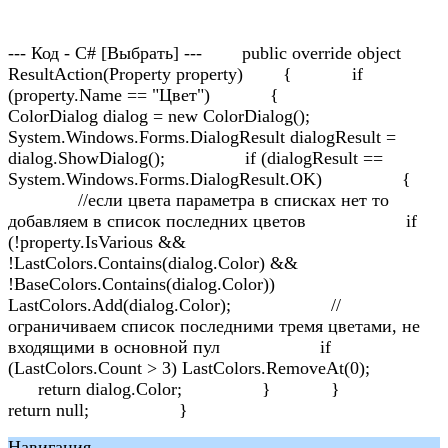
--- Код - C# [Выбрать] --- public override object
ResultAction(Property property) { if
(property.Name == "Цвет") {
ColorDialog dialog = new ColorDialog();
System.Windows.Forms.DialogResult dialogResult =
dialog.ShowDialog(); if (dialogResult ==
System.Windows.Forms.DialogResult.OK) {
//если цвета параметра в списках нет то
добавляем в список последних цветов if
(!property.IsVarious &&
!LastColors.Contains(dialog.Color) &&
!BaseColors.Contains(dialog.Color))
LastColors.Add(dialog.Color); //
ограничиваем список последними тремя цветами, не
входящими в основной пул if
(LastColors.Count > 3) LastColors.RemoveAt(0);
return dialog.Color; } }
return null; }
Навигация