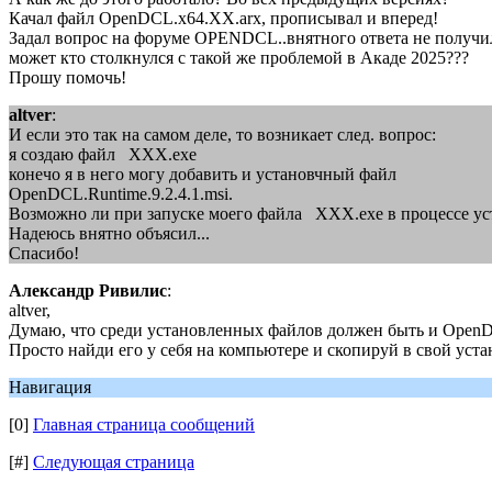
Качал файл OpenDCL.x64.ХХ.arx, прописывал и вперед!
Задал вопрос на форуме OPENDCL..внятного ответа не получил.
может кто столкнулся с такой же проблемой в Акаде 2025???
Прошу помочь!
altver
:
И если это так на самом деле, то возникает след. вопрос:
я создаю файл ХХХ.ехе
конечо я в него могу добавить и установчный файл
OpenDCL.Runtime.9.2.4.1.msi.
Возможно ли при запуске моего файла ХХХ.ехе в процессе уст
Надеюсь внятно объясил...
Спасибо!
Александр Ривилис
:
altver,
Думаю, что среди установленных файлов должен быть и Open
Просто найди его у себя на компьютере и скопируй в свой уст
Навигация
[0]
Главная страница сообщений
[#]
Следующая страница