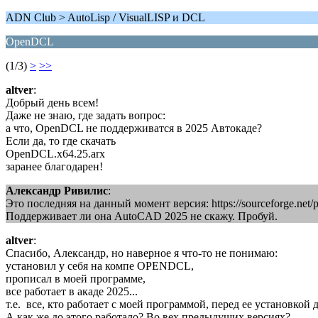
ADN Club > AutoLisp / VisualLISP и DCL
OpenDCL
(1/3)
>
>>
altver
:
Добрый день всем!
Даже не знаю, где задать вопрос:
а что, OpenDCL не поддерживатся в 2025 Автокаде?
Если да, то где скачать
OpenDCL.x64.25.arx
заранее благодарен!
Александр Ривилис
:
Это последняя на данный момент версия: https://sourceforge.net/
Поддерживает ли она AutoCAD 2025 не скажу. Пробуй.
altver
:
Спасибо, Александр, но наверное я что-то не понимаю:
установил у себя на компе OPENDCL,
прописал в моей программе,
все работает в акаде 2025...
т.е. все, кто работает с моей программой, перед ее установк
А как же до этого работало? Во вех предыдущих версиях?