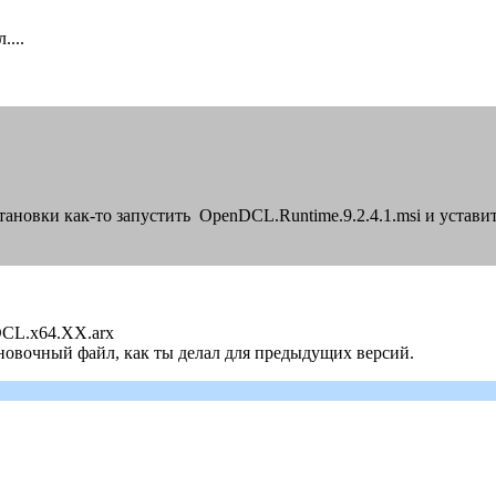
...
ановки как-то запустить OpenDCL.Runtime.9.2.4.1.msi и устав
DCL.x64.ХХ.arx
ановочный файл, как ты делал для предыдущих версий.