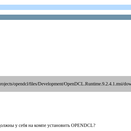
projects/opendcl/files/Development/OpenDCL.Runtime.9.2.4.1.msi/do
ой должны у себя на компе установить OPENDCL?