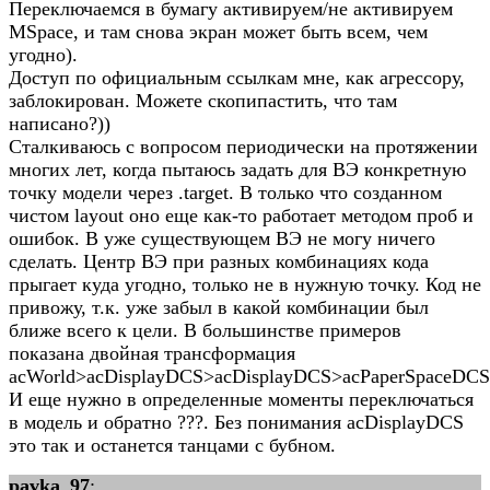
Переключаемся в бумагу активируем/не активируем
MSpace, и там снова экран может быть всем, чем
угодно).
Доступ по официальным ссылкам мне, как агрессору,
заблокирован. Можете скопипастить, что там
написано?))
Сталкиваюсь с вопросом периодически на протяжении
многих лет, когда пытаюсь задать для ВЭ конкретную
точку модели через .target. В только что созданном
чистом layout оно еще как-то работает методом проб и
ошибок. В уже существующем ВЭ не могу ничего
сделать. Центр ВЭ при разных комбинациях кода
прыгает куда угодно, только не в нужную точку. Код не
привожу, т.к. уже забыл в какой комбинации был
ближе всего к цели. В большинстве примеров
показана двойная трансформация
acWorld>acDisplayDCS>acDisplayDCS>acPaperSpaceDCS
И еще нужно в определенные моменты переключаться
в модель и обратно ???. Без понимания acDisplayDCS
это так и останется танцами с бубном.
pavka_97
: