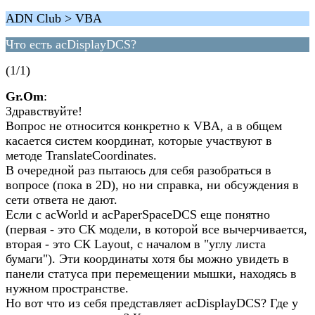
ADN Club > VBA
Что есть acDisplayDCS?
(1/1)
Gr.Om
:
Здравствуйте!
Вопрос не относится конкретно к VBA, а в общем
касается систем координат, которые участвуют в
методе TranslateCoordinates.
В очередной раз пытаюсь для себя разобраться в
вопросе (пока в 2D), но ни справка, ни обсуждения в
сети ответа не дают.
Если с acWorld и acPaperSpaceDCS еще понятно
(первая - это СК модели, в которой все вычерчивается,
вторая - это СК Layout, с началом в "углу листа
бумаги"). Эти координаты хотя бы можно увидеть в
панели статуса при перемещении мышки, находясь в
нужном пространстве.
Но вот что из себя представляет acDisplayDCS? Где у