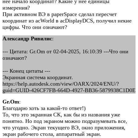
нее начало координат? Какие у нее единицы
измерения?
При активном ВЭ в paperSpace сделал пересчет
координат из acWorld в acDisplayDCS, получил некие
цифры. Что они означают?
Александр Ривилис
:
--- Цитата: Gr.Om от 02-04-2025, 16:10:39 ---Что они
означают?
--- Конец цитаты ---
Экранная система координат.
https://help.autodesk.com/view/OARX/2024/ENU/?
guid=GUID-426CF7FB-664D-4927-BB36-5879938C1D0E
Gr.Om
:
Благодарю хоть за какой-то ответ!)
То, что это экранная СК, как бы из названия уже
понятно. Но под экраном можно подразумевать все,
что угодно. Экран текущего ВЭ, окно приложения,
экран рабочего стола, аппаратный экран.