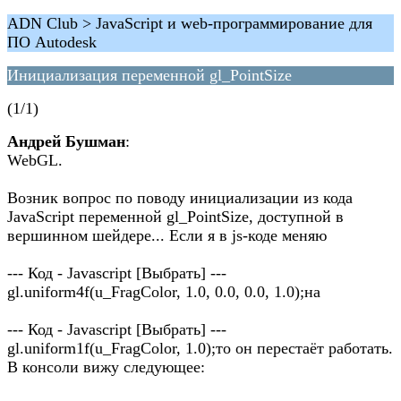
ADN Club > JavaScript и web-программирование для
ПО Autodesk
Инициализация переменной gl_PointSize
(1/1)
Андрей Бушман
:
WebGL.
Возник вопрос по поводу инициализации из кода
JavaScript переменной gl_PointSize, доступной в
вершинном шейдере... Если я в js-коде меняю
--- Код - Javascript [Выбрать] ---
gl.uniform4f(u_FragColor, 1.0, 0.0, 0.0, 1.0);на
--- Код - Javascript [Выбрать] ---
gl.uniform1f(u_FragColor, 1.0);то он перестаёт работать.
В консоли вижу следующее: