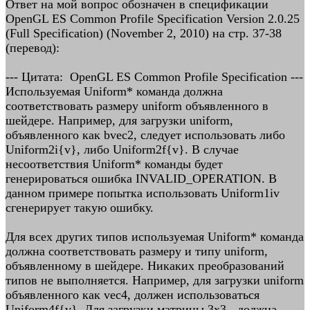
Ответ на мой вопрос обозначен в спецификации
OpenGL ES Common Profile Specification Version 2.0.25
(Full Specification) (November 2, 2010) на стр. 37-38
(перевод):
--- Цитата: OpenGL ES Common Profile Specification ---
Используемая Uniform* команда должна
соответствовать размеру uniform объявленного в
шейдере. Например, для загрузки uniform,
объявленного как bvec2, следует использовать либо
Uniform2i{v}, либо Uniform2f{v}. В случае
несоответствия Uniform* команды будет
генерироваться ошибка INVALID_OPERATION. В
данном примере попытка использовать Uniform1iv
сгенерирует такую ошибку.
Для всех других типов используемая Uniform* команда
должна соответствовать размеру и типу uniform,
объявленному в шейдере. Никаких преобразований
типов не выполняется. Например, для загрузки uniform
объявленного как vec4, должен использоваться
Uniform4f{v}. Для загрузки матрицы 3х3 - должна