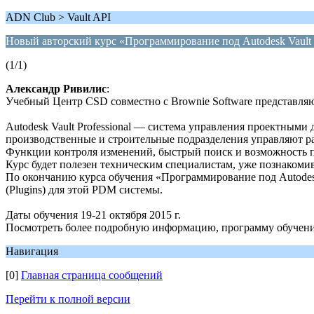
ADN Club > Vault API
Новый авторский курс «Программирование под Autodesk Vault P
(1/1)
Александр Ривилис
:
Учебный Центр CSD совместно с Brownie Software представляют
Autodesk Vault Professional — система управления проектным
производственные и строительные подразделения управляют ра
Функции контроля изменений, быстрый поиск и возможность 
Курс будет полезен техническим специалистам, уже познакомивше
По окончанию курса обучения «Программирование под Autodesk
(Plugins) для этой PDM системы.
Даты обучения 19-21 октября 2015 г.
Посмотреть более подробную информацию, программу обучения
Навигация
[0]
Главная страница сообщений
Перейти к полной версии