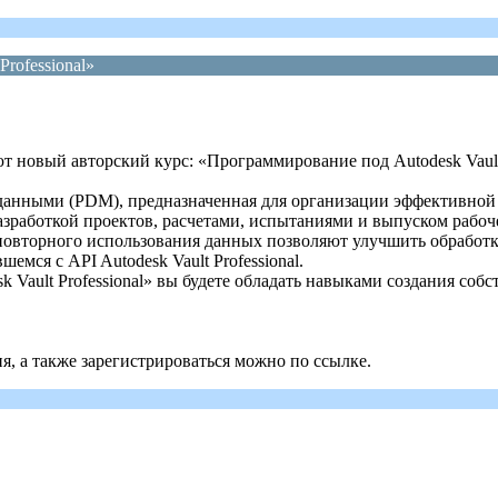
rofessional»
 новый авторский курс: «Программирование под Autodesk Vault 
и данными (PDM), предназначенная для организации эффективной
зработкой проектов, расчетами, испытаниями и выпуском рабоч
повторного использования данных позволяют улучшить обрабо
мся с API Autodesk Vault Professional.
 Vault Professional» вы будете обладать навыками создания с
, а также зарегистрироваться можно по ссылке.