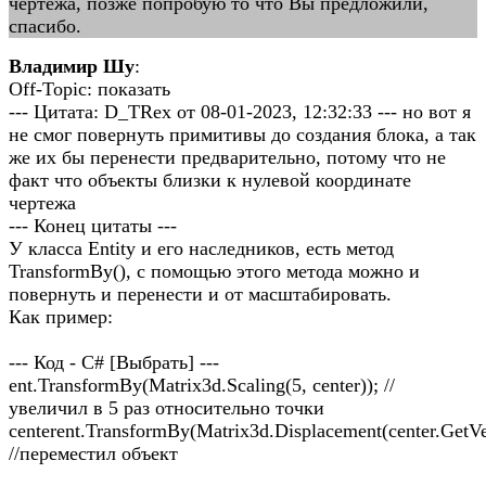
чертежа, позже попробую то что Вы предложили,
спасибо.
Владимир Шу
:
Off-Topic: показать
--- Цитата: D_TRex от 08-01-2023, 12:32:33 --- но вот я
не смог повернуть примитивы до создания блока, а так
же их бы перенести предварительно, потому что не
факт что объекты близки к нулевой координате
чертежа
--- Конец цитаты ---
У класса Entity и его наследников, есть метод
TransformBy(), с помощью этого метода можно и
повернуть и перенести и от масштабировать.
Как пример:
--- Код - C# [Выбрать] ---
ent.TransformBy(Matrix3d.Scaling(5, center)); //
увеличил в 5 раз относительно точки
centerent.TransformBy(Matrix3d.Displacement(center.GetVe
//переместил объект