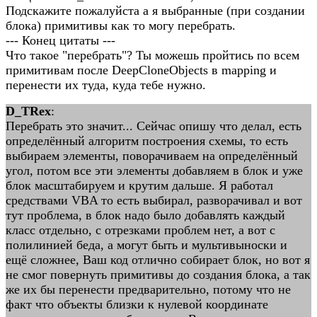
Подскажите пожалуйста а я выбранные (при создании
блока) примитивы как то могу перебрать.
--- Конец цитаты ---
Что такое "перебрать"? Ты можешь пройтись по всем
примитивам после DeepCloneObjects в mapping и
перенести их туда, куда тебе нужно.
D_TRex
:
Перебрать это значит... Сейчас опишу что делал, есть
определённый алгоритм построения схемы, то есть
выбираем элементы, поворачиваем на определённый
угол, потом все эти элементы добавляем в блок и уже
блок масштабируем и крутим дальше. Я работал
средствами VBA то есть выбирал, разворачивал и вот
тут проблема, в блок надо было добавлять каждый
класс отдельно, с отрезками проблем нет, а вот с
полилинией беда, а могут быть и мультивыноски и
ещё сложнее, Ваш код отлично собирает блок, но вот я
не смог повернуть примитивы до создания блока, а так
же их бы перенести предварительно, потому что не
факт что объекты близки к нулевой координате