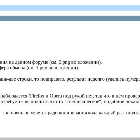
ния на данном форуме (см. 0.png во вложении).
ера обмена (см. 1.png во вложении).
дна-две строки, то подправить результат недолго (удалить нумер
наблюдается (Firefox и Opera под рукой нет, так что в нём пров
 потребуется выполнить что-то "специфическое", подобное показ
, т.к. очень не хочется ради копирования кода каждый раз запус