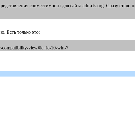
редставления совместимости для сайта adn-cis.org. Сразу стало 
ю. Есть только это:
se-compatibility-view#ie=ie-10-win-7