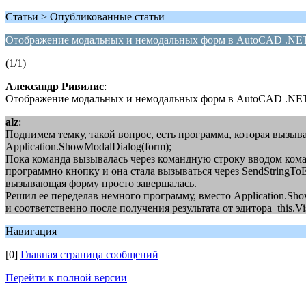
Статьи > Опубликованные статьи
Отображение модальных и немодальных форм в AutoCAD .NE
(1/1)
Александр Ривилис
:
Отображение модальных и немодальных форм в AutoCAD .NE
alz
:
Поднимем темку, такой вопрос, есть программа, которая вызыв
Application.ShowModalDialog(form);
Пока команда вызывалась через командную строку вводом коман
программно кнопку и она стала вызываться через SendStringTo
вызывающая форму просто завершалась.
Решил ее переделав немного программу, вместо Application.ShowM
и соответственно после получения результата от эдитора this.Vis
Навигация
[0]
Главная страница сообщений
Перейти к полной версии