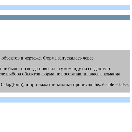
объектов в чертеже. Форма запускалась через
 не было, но когда повесил эту команду на созданную
сле выбора объектов форма не восстанавливалась а команда
log(form); и при нажатии кнопки прописал this.Visible = false;