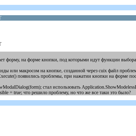
T
T
ает форму, на форме кнопки, под которыми идут функции выбора 
ды или макросом на кнопке, созданной через cuix файл проблем
Execute() появились проблемы, при нажатии кнопки на форме по
odalDialog(form); стал использовать Application.ShowModelessDia
ible = true; что решило проблему, но что же все таки это было?