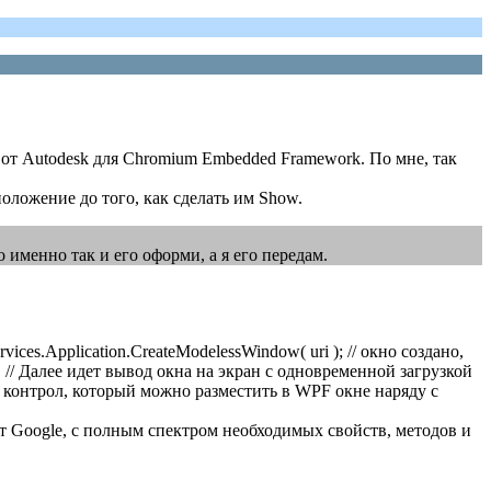
 от Autodesk для Chromium Embedded Framework. По мне, так
оложение до того, как сделать им Show.
о именно так и его оформи, а я его передам.
ices.Application.CreateModelessWindow( uri ); // окно создано,
 // Далее идет вывод окна на экран с одновременной загрузкой
ь контрол, который можно разместить в WPF окне наряду с
т Google, c полным спектром необходимых свойств, методов и