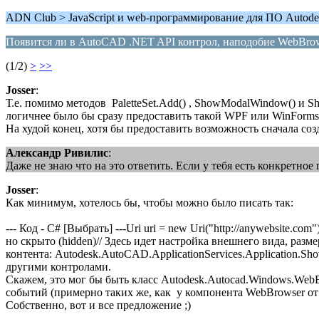
ADN Club > JavaScript и web-программирование для ПО Autode
Появится ли в AutoCAD .NET API контрол, наподобие WebBro
(1/2)
>
>>
Josser
:
Т.е. помимо методов PaletteSet.Add() , ShowModalWindow() и 
логичнее было бы сразу предоставить такой WPF или WinForms
На худой конец, хотя бы предоставить возможность сначала соз
Александр Ривилис
:
Даже не знаю что на это ответить. Если у тебя есть конкретное
Josser
:
Как минимум, хотелось бы, чтобы можно было писать так:
--- Код - C# [Выбрать] ---Uri uri = new Uri("http://anywebsite.c
но скрыто (hidden)// Здесь идет настройка внешнего вида, разм
контента: Autodesk.AutoCAD.ApplicationServices.Application.S
другими контролами.
Скажем, это мог бы быть класс Autodesk.Autocad.Windows.WebB
событий (примерно таких же, как у компонента WebBrowser от M
Собственно, вот и все предложение ;)