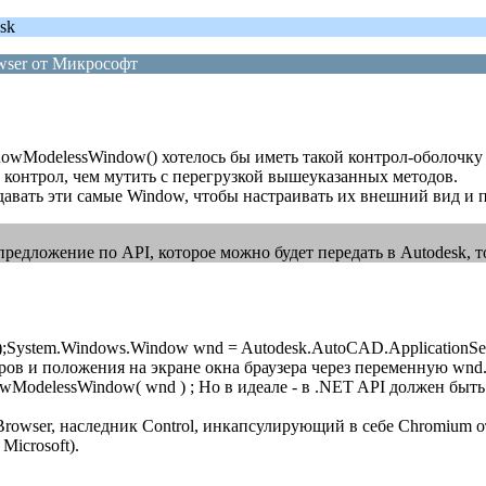
sk
wser от Микрософт
ShowModelessWindow() хотелось бы иметь такой контрол-оболочку
 контрол, чем мутить с перегрузкой вышеуказанных методов.
давать эти самые Window, чтобы настраивать их внешний вид и п
 предложение по API, которое можно будет передать в Autodesk, т
om");System.Windows.Window wnd = Autodesk.AutoCAD.ApplicationServ
еров и положения на экране окна браузера через переменную wnd.
howModelessWindow( wnd ) ; Но в идеале - в .NET API должен быт
rowser, наследник Control, инкапсулирующий в себе Chromium о
icrosoft).