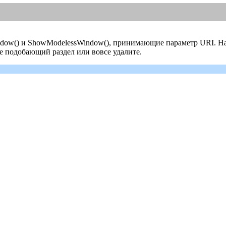
indow() и ShowModelessWindow(), принимающие параметр URI. На
ее подобающий раздел или вовсе удалите.