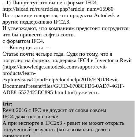
--1) Пишут тут что вышел формат IFC4.
http://isicad.ru/ru/articles.php?article_num=15980
На странице говорится, что продукты Autodesk и
другие поддерживаю IFC2,3.
И утверждают, что компаниям предстоит потрудится
что бы привести софт в соотв.
с форматом IFC4.
--- Конец цитаты ---
Статье почти четыре года. Судя по тому, что я
погуглил на формах поддержка IFC4 в Inventor и Revit
(https://knowledge.autodesk.com/support/revit-
products/learn-
explore/caas/CloudHelp/cloudhelp/2016/ENU/Revit-
DocumentPresent/files/GUID-6708CFD6-0AD7-461F-
ADE8-6527423EC895-htm.html) уже есть.
trir
:
Revit 2016 с IFC не дружит от слова совсем
IFC4 даже нет в списке
А при экспорте в IFC2x3 - ревит не может открыть
полученный результат (хотя возможно дело в
кириллице)