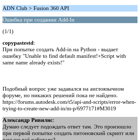
ADN Club > Fusion 360 API
Ошибка при создании Add-In
(1/1)
copypastestd
:
При попытке создать Add-in на Python - выдает
ошибку "Unable to find default manifest!+Script with
same name already exists!"
Подобный вопрос уже задавался на англоязычном
форуме, но никаких решений пока не найдено.
https://forums.autodesk.com/t5/api-and-scripts/error-when-
trying-to-create-new-add-in/m-p/6977171#M3019
Александр Ривилис
:
Думаю следует подождать ответ там. Это произошло
при первой попытке создать питоновский скрипт или
раньше всё работало?