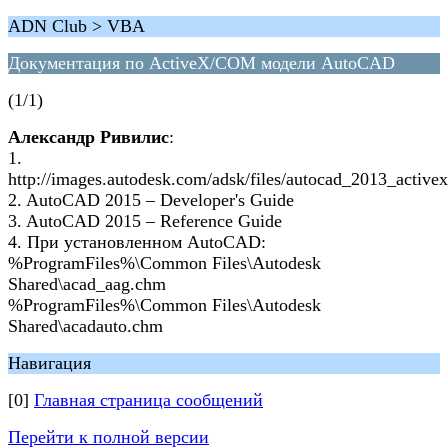
ADN Club > VBA
Документация по ActiveX/COM модели AutoCAD
(1/1)
Александр Ривилис
:
1.
http://images.autodesk.com/adsk/files/autocad_2013_activex
2. AutoCAD 2015 – Developer's Guide
3. AutoCAD 2015 – Reference Guide
4. При установленном AutoCAD:
%ProgramFiles%\Common Files\Autodesk
Shared\acad_aag.chm
%ProgramFiles%\Common Files\Autodesk
Shared\acadauto.chm
Навигация
[0]
Главная страница сообщений
Перейти к полной версии