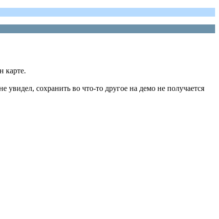
н карте.
не увидел, сохранить во что-то другое на демо не получается