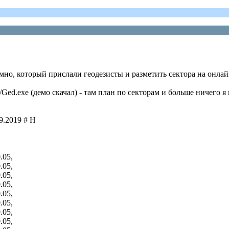
но, который прислали геодезисты и разметить сектора на онлай
/Ged.exe (демо скачал) - там план по секторам и больше ничего я 
9.2019 # Н
.05,
.05,
.05,
.05,
.05,
.05,
.05,
.05,