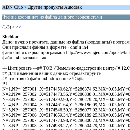
ADN Club > Другие продукты Autodesk
Чтение координат из файла данного геодезистами
(1/3)
>
>>
Sheldon
:
Дано: нужно прочитать данные из файла (координаты) программ
Они прислали файлы в формате - dmf и in4
файл dmf я открыл программой http://www.vingeo.com/update/bin
файл in4 выглядит так:
--- Цитировать ---## ТОВ \"Земельно-кадастровий центр\"# 12.0
## Для изменения ваших данных отредактируйте
## текстовый файл In4.hdr в папке \Digitals
BL,
N=1,NP="257001",X=5174450.62,Y=5286374.62,MX=0.05,MY=0
N=2,NP="257002",X=5174473.56,Y=5286338.01,MX=0.05,MY=0
N=3,NP="257003",X=5174392.90,Y=5286279.20,MX=0.05,MY=0
N=4,NP="257004",X=5174461.64,Y=5286186.09,MX=0.05,MY=0
N=5,NP="257005",X=5174546.59,Y=5286077.02,MX=0.05,MY=0
N=6,NP="257006",X=5174659.34,Y=5286189.25,MX=0.05,MY=0
N=7,NP="257007",X=5174773.98,Y=5286300.73,MX=0.05,MY=0
N=8,NP="257008",X=5174989.57,Y=5286504.29,MX=0.05,MY=0