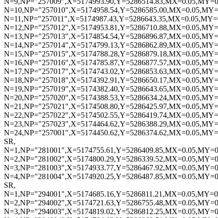
N=9,NP="257009",X=5174993.90,Y=5286514.83,MX=0.05,MY=0
N=10,NP="257010",X=5174958.54,Y=5286585.00,MX=0.05,MY=
N=11,NP="257011",X=5174987.43,Y=5286643.35,MX=0.05,MY=0
N=12,NP="257012",X=5174953.81,Y=5286710.88,MX=0.05,MY=
N=13,NP="257013",X=5174854.54,Y=5286896.87,MX=0.05,MY=
N=14,NP="257014",X=5174799.13,Y=5286862.89,MX=0.05,MY=
N=15,NP="257015",X=5174788.28,Y=5286879.18,MX=0.05,MY=
N=16,NP="257016",X=5174785.87,Y=5286877.57,MX=0.05,MY=
N=17,NP="257017",X=5174743.02,Y=5286853.63,MX=0.05,MY=
N=18,NP="257018",X=5174392.91,Y=5286650.17,MX=0.05,MY=
N=19,NP="257019",X=5174382.40,Y=5286643.65,MX=0.05,MY=
N=20,NP="257020",X=5174388.53,Y=5286634.24,MX=0.05,MY=
N=21,NP="257021",X=5174508.80,Y=5286425.97,MX=0.05,MY=
N=22,NP="257022",X=5174502.55,Y=5286419.74,MX=0.05,MY=
N=23,NP="257023",X=5174464.62,Y=5286388.29,MX=0.05,MY=
N=24,NP="257001",X=5174450.62,Y=5286374.62,MX=0.05,MY=
SR,
N=1,NP="281001",X=5174755.61,Y=5286409.85,MX=0.05,MY=0
N=2,NP="281002",X=5174800.29,Y=5286339.52,MX=0.05,MY=0
N=3,NP="281003",X=5174933.77,Y=5286467.92,MX=0.05,MY=0
N=4,NP="281004",X=5174920.25,Y=5286487.85,MX=0.05,MY=0
SR,
N=1,NP="294001",X=5174685.16,Y=5286811.21,MX=0.05,MY=0.
N=2,NP="294002",X=5174721.63,Y=5286755.48,MX=0.05,MY=0
N=3,NP="294003",X=5174819.02,Y=5286812.25,MX=0.05,MY=0