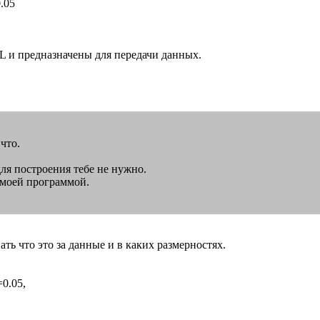
.05
ML и предназначены для передачи данных.
 что.
для построения тебе не нужно.
 моей программой.
ь что это за данные и в каких размерностях.
0.05,