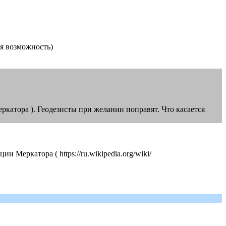
ая возможность)
ркатора ). Геодезисты при желании поправят. Что касается
 Меркатора ( https://ru.wikipedia.org/wiki/