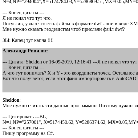
N=4,NP="294004",X=5174784.03,Y=5286869.51,MX=0.05,MY=0
--- Конец цитаты ---
Я не понял что тут что.
Погуглив, узнал что есть файлы в формате dwf - они в виде X
Мне нужно сказать геодезистам чтоб прислали файл dwf?
ЗЫ: Капец тут капча !!!!
Александр Ривилис
:
--- Цитата: Sheldon от 16-09-2019, 12:16:41 ---Я не понял что тут
--- Конец цитаты ---
А что тут понимать? X и Y - это координаты точек. Остальное 
Вот что получается, если этот файл импортировать в AutoCAD
Sheldon
:
Мне нужно считать эти данные программно. Поэтому нужно знат
--- Цитировать ---BL,
N=1,NP="257001", X=5174450.62, Y=5286374.62, MX=0.05,MY=
--- Конец цитаты ---
Пишу программу на C#.