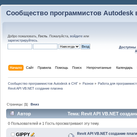
Сообщество программистов Autodesk 
Добро пожаловать,
Гость
. Пожалуйста,
войдите
или
зарегистрируйтесь
.
Доступны 
A
Начало
Сайт
Правила
Помощь
Поиск
 Непрочитанные 
Календарь
Сообщество программистов Autodesk в СНГ
»
Разное
»
Работа для программист
Revit API VB.NET создание плагина
Страницы: [
1
]
Вниз
Автор
Тема: Revit API VB.NET создан
0 Пользователей и 1 Гость просматривают эту тему.
Revit API VB.NET создание плаг
GIPPY