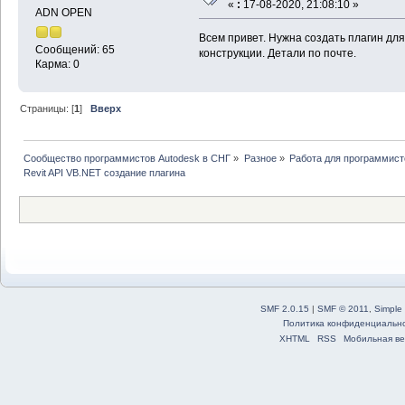
«
:
17-08-2020, 21:08:10 »
ADN OPEN
Всем привет. Нужна создать плагин для
Сообщений: 65
конструкции. Детали по почте.
Карма: 0
Страницы: [
1
]
Вверх
Сообщество программистов Autodesk в СНГ
»
Разное
»
Работа для программист
Revit API VB.NET создание плагина
SMF 2.0.15
|
SMF © 2011
,
Simple
Политика конфиденциальн
XHTML
RSS
Мобильная ве