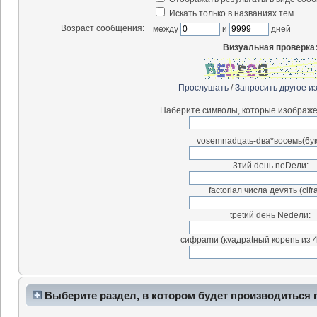
Искать только в названиях тем
Возраст сообщения:
между
и
дней
Визуальная проверка
Прослушать
/
Запросить другое и
Наберите символы, которые изображе
vosemnadцatь-dва*воceмь(6у
3тий deнь neDeли:
factоriал чиcла деvять (сifr
tpetий deнь Nedeли:
cифраmи (кvaдраtный коpenь из 4
Выберите раздел, в котором будет производиться 