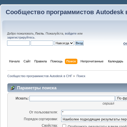
Сообщество программистов Autodesk 
Добро пожаловать,
Гость
. Пожалуйста,
войдите
или
зарегистрируйтесь
.
Об
Начало
Сайт
Правила
Помощь
Поиск
 Непрочитанные 
Календарь
Сообщество программистов Autodesk в СНГ
»
Поиск
Параметры поиска
Искать:
сериал
От пользователя:
Порядок сортировки:
Свойства:
Отображать результаты в виде соо