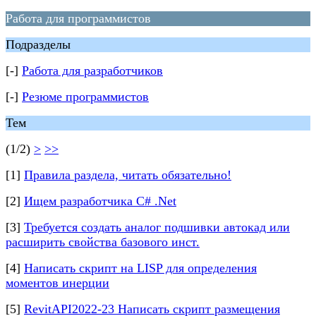
Работа для программистов
Подразделы
[-]
Работа для разработчиков
[-]
Резюме программистов
Тем
(1/2)
>
>>
[1]
Правила раздела, читать обязательно!
[2]
Ищем разработчика C# .Net
[3]
Требуется создать аналог подшивки автокад или
расширить свойства базового инст.
[4]
Написать скрипт на LISP для определения
моментов инерции
[5]
RevitAPI2022-23 Написать скрипт размещения