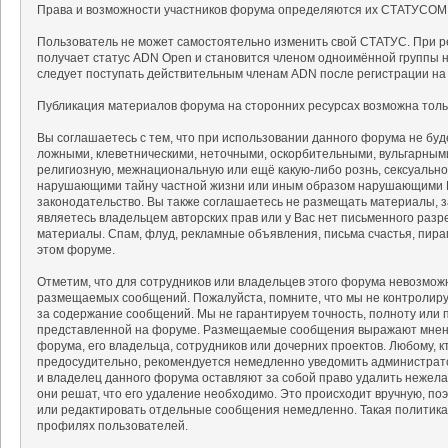
Права и возможности участников форума определяются их СТАТУСОМ
Пользователь не может самостоятельно изменить свой СТАТУС. При р
получает статус ADN Open и становится членом одноимённой группы на
следует поступать действительным членам ADN после регистрации на
Публикация материалов форума на сторонних ресурсах возможна тольк
Вы соглашаетесь с тем, что при использовании данного форума не б
ложными, клеветническими, неточными, оскорбительными, вульгарным
религиозную, межнациональную или ещё какую-либо рознь, сексуальн
нарушающими тайну частной жизни или иным образом нарушающими 
законодательство. Вы также соглашаетесь не размещать материалы, 
являетесь владельцем авторских прав или у Вас нет письменного разр
материалы. Спам, флуд, рекламные объявления, письма счастья, пир
этом форуме.
Отметим, что для сотрудников или владельцев этого форума невозмож
размещаемых сообщений. Пожалуйста, помните, что мы не контролируе
за содержание сообщений. Мы не гарантируем точность, полноту или 
представленной на форуме. Размещаемые сообщения выражают мнение
форума, его владельца, сотрудников или дочерних проектов. Любому, 
предосудительно, рекомендуется немедленно уведомить администрат
и владелец данного форума оставляют за собой право удалить нежела
они решат, что его удаление необходимо. Это происходит вручную, поэ
или редактировать отдельные сообщения немедленно. Такая политика
профилях пользователей.