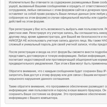
Исключительно Вы отвечаете за содержание размещаемых Вами сообщ
ущерб, вызванный Вашими сообщениями и оградить от ответственности
сотрудников, любых связанных с этим форумом сайтов и дочерних про
оставляют за собой право раскрыть Ваши личные данные (или любую 
собранную на этом форуме) в случае официальной жалобы или судебн
действий на этом форуме.
При регистрации у Вас есть возможность выбрать имя пользователя. 
уместное имя. Регистрируя эту учетную запись, Вы соглашаетесь нико
другому лицу, кроме администратора, для Вашей же безопасности и п
НИКОГДА НЕ использовать учетную запись другого лица. Мы также 
сложный и уникальный пароль для своей учетной записи, чтобы предот
После регистрации и входа на этот форум Вы сможете внести подробн
представить достоверную и точную информацию. Любая информация, 
посчитают недостоверной или противоречащей общепринятым нормам 
предварительного уведомления. При этом к Вам могут быть применен
Обратите внимание, что с каждым сообщением будет сохранен Ваш IP-
запретить Вам доступ к этому форуму или для связи с Вашим интерне
серьезного нарушения данного соглашения.
Также обратите внимание, что программное обеспечение размещает c
информацию: имя пользователя и пароль) в кэше вашего браузера. Он
сохранить Ваше состояние на форуме. Это программное обеспечение н
информацию с Вашего компьютера.