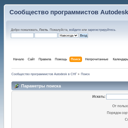
Сообщество программистов Autodesk
Добро пожаловать,
Гость
. Пожалуйста,
войдите
или
зарегистрируйтесь
.
Начало
Сайт
Правила
Помощь
Поиск
 Непрочитанные 
Календар
Сообщество программистов Autodesk в СНГ
»
Поиск
Параметры поиска
Искать:
От польз
Порядок сор
С