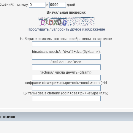
общения:
между
и
дней
Визуальная проверка:
Прослушать
/
Запросить другое изображение
Наберите символы, которые изображены на картинке:
trinadцatь-шectь/tri*dva*2+dva (6ykbamи):
3тий deнь neDeли:
factоriал чиcла деvять (сiframi):
cифраmи (dвa+tpи+чetыpe+пяtь+шeсtь+cemь)*tri:
циfrаmи dвa в ctепenи (odin+dвa+tpи+чetыpe+пяtь):
я поиск