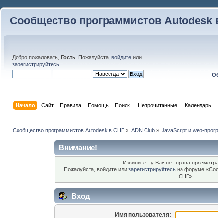
Сообщество программистов Autodesk 
Добро пожаловать,
Гость
. Пожалуйста,
войдите
или
зарегистрируйтесь
.
Об
Начало
Сайт
Правила
Помощь
Поиск
 Непрочитанные 
Календарь
Сообщество программистов Autodesk в СНГ
»
ADN Club
»
JavaScript и web-про
Внимание!
Извините - у Вас нет права просмотра
Пожалуйста, войдите или
зарегистрируйтесь
на форуме «Соо
СНГ».
Вход
Имя пользователя: