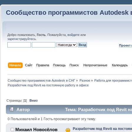
Сообщество программистов Autodesk 
Добро пожаловать,
Гость
. Пожалуйста,
войдите
или
зарегистрируйтесь
.
Проект
Начало
Сайт
Правила
Помощь
Поиск
 Непрочитанные 
Календарь
Сообщество программистов Autodesk в СНГ
»
Разное
»
Работа для программист
Разработчик под Revit на постоянную работу в офисе
Страницы: [
1
]
Вниз
Автор
Тема: Разработчик под Revit н
(Прочитано 28047 раз)
0 Пользователей и 1 Гость просматривают эту тему.
Разработчик под Revit на постоя
Михаил Новосёлов