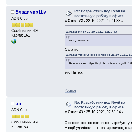
Re: Разработчик под Revit на
Владимир Шу
постоянную работу в офисе
ADN Club
«
Ответ #2 :
22-10-2021, 15:11:33 »
Сообщений: 630
Цитата: trir от 22-10-2021, 12:26:43
Карма: 161
город пишите
Суля по
Цитата: Михаил Новосёлов от 21-10-2021, 16
Вакансия на https://
spb
.hh.ru/vacancy/4905
это Питер.
Youtube
Re: Разработчик под Revit на
trir
постоянную работу в офисе
ADN Club
«
Ответ #3 :
25-10-2021, 07:51:14 »
Сообщений: 476
Это понятно, но вежливость требует у
Карма: 63
А ещё удалёнки нет - как архаично, с т