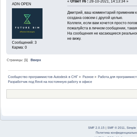
«
Ответ #6 :
28-10-2021, 14:13:34 »
ADN OPEN
Дмитрий, ваш комментарий применим к 
создана совсем с другой целью.
Коллеги, если вам хочется просто пого
пожалуйста в личном сообщении, така
На сообщения не касающиеся реальног
не вижу.
Сообщений: 3
Карма: 0
Страницы: [
1
]
Вверх
Сообщество программистов Autodesk в СНГ
»
Разное
»
Работа для программист
Разработчик под Revit на постоянную работу в офисе
SMF 2.0.15
|
SMF © 2011
,
Simple
Политика конфиденциальн