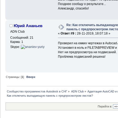
Позднее сообщу о результате...
Александр, спасибо!
Re: Как отключить выпадающую
Юрий Ананьев
панель с предпросмотром лист
ADN Club
«
Ответ #9 :
28-11-2019, 18:07:18 »
Сообщений: 21
Карма: 1
Проверил на емких чертежах в Autocad A
Skype:
Установил в ноль и FILETABPREVIEW
Нет ни предпросмотра ни подвисаний.
Проблема подвисаний решена!
Страницы: [
1
]
Вверх
Сообщество программистов Autodesk в СНГ
»
ADN Club
»
Адаптация AutoCAD и
Как отключить выпадающую панель с предпросмотром листов?
Перейти в: