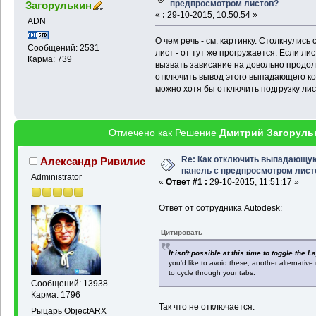
предпросмотром листов?
Загорулькин
«
:
29-10-2015, 10:50:54 »
ADN
О чем речь - см. картинку. Столкнулись 
Сообщений: 2531
лист - от тут же прогружается. Если ли
Карма: 739
вызвать зависание на довольно продо
отключить вывод этого выпадающего ко
можно хотя бы отключить подгрузку лис
Отмечено как Решение
Дмитрий Загоруль
Re: Как отключить выпадающу
Александр Ривилис
панель с предпросмотром лист
Administrator
«
Ответ #1 :
29-10-2015, 11:51:17 »
Ответ от сотрудника Autodesk:
Цитировать
It isn't possible at this time to toggle the
you'd like to avoid these, another altern
to cycle through your tabs.
Сообщений: 13938
Карма: 1796
Так что не отключается.
Рыцарь ObjectARX