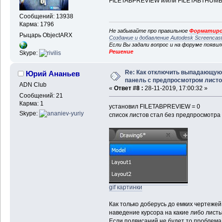
FILETABPREVIEW и/или FILETABTHUM
Сообщений: 13938
Карма: 1796
Не забывайте про правильное
Форматиро
Рыцарь ObjectARX
Создание и добавление Autodesk Screencas
Если Вы задали вопрос и на форуме появи
Решение
Skype:
Re: Как отключить выпадающую
Юрий Ананьев
панель с предпросмотром лист
ADN Club
«
Ответ #8 :
28-11-2019, 17:00:32 »
Сообщений: 21
Карма: 1
установил FILETABPREVIEW = 0
Skype:
список листов стал без предпросмотра
gif картинки
Как только доберусь до емких чертеже
наведение курсора на какие либо листы 
Если подвисаний не будет то проблема