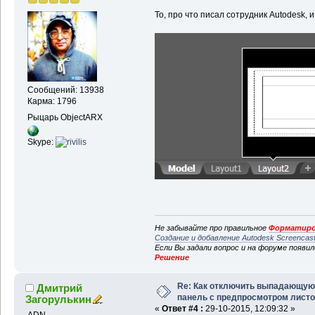
То, про что писал сотрудник Autodesk, и
Сообщений: 13938
Карма: 1796
Рыцарь ObjectARX
Skype:
Не забывайте про правильное
Форматиро
Создание и добавление Autodesk Screencas
Если Вы задали вопрос и на форуме появи
Решение
Re: Как отключить выпадающую
Дмитрий
панель с предпросмотром лист
Загорулькин
«
Ответ #4 :
29-10-2015, 12:09:32 »