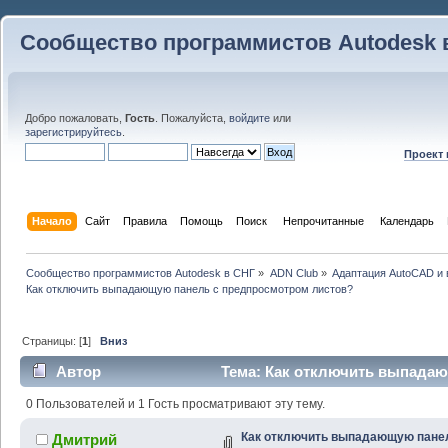
Сообщество программистов Autodesk 
Добро пожаловать,
Гость
. Пожалуйста,
войдите
или
зарегистрируйтесь
.
Проект
Начало
Сайт
Правила
Помощь
Поиск
 Непрочитанные 
Календарь
Сообщество программистов Autodesk в СНГ
»
ADN Club
»
Адаптация AutoCAD и
Как отключить выпадающую панель с предпросмотром листов?
Страницы: [
1
]
Вниз
Автор
Тема: Как отключить выпада
листов? (Прочитано 47746 раз)
0 Пользователей и 1 Гость просматривают эту тему.
Как отключить выпадающую пане
Дмитрий