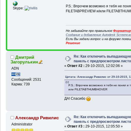
P.S.: Впрочем возможно я тебя не пон
Skype:
FILETABPREVIEW и/или FILETABTHU
Не забывайте про правильное
Форматиро
Создание и добавление Autodesk Screenca
Если Вы задали вопрос и на форуме появ
Решение
Re: Как отключить выпадающую
Дмитрий
панель с предпросмотром лист
Загорулькин
«
Ответ #2 :
29-10-2015, 12:02:06 »
ADN
Цитата: Александр Ривилис от 29-10-2015, 1
Сообщений: 2531
Карма: 739
P.S.: Впрочем возможно я тебя не понял и
или FILETABTHUMBHOVER
ДА! Спасибо
Re: Как отключить выпадающую
Александр Ривилис
панель с предпросмотром лист
Administrator
«
Ответ #3 :
29-10-2015, 12:05:50 »