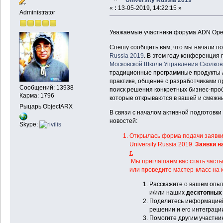
«
:
13-05-2019, 14:22:15 »
Administrator
Уважаемые участники форума ADN Ope
Спешу сообщить вам, что мы начали п
Russia 2019
. В этом году конференция
Московской Школе Управления Сколков
традиционные программные продукты Au
практике, общение с разработчиками 
Сообщений: 13938
поиск решения конкретных бизнес-проб
Карма: 1796
которые открываются в вашей и смежны
Рыцарь ObjectARX
В связи с началом активной подготовки
новостей:
Skype:
Открылась форма подачи заявки
University Russia 2019.
Заявки н
г.
Мы приглашаем вас стать частью 
или проведите мастер-класс на к
Расскажите о вашем опы
и/или наших
десктопных 
Поделитесь информацией
решении и его интеграции
Помогите другим участни