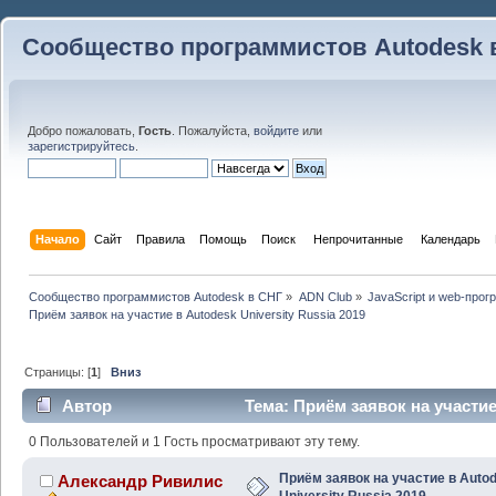
Сообщество программистов Autodesk 
Добро пожаловать,
Гость
. Пожалуйста,
войдите
или
зарегистрируйтесь
.
Начало
Сайт
Правила
Помощь
Поиск
 Непрочитанные 
Календарь
Сообщество программистов Autodesk в СНГ
»
ADN Club
»
JavaScript и web-про
Приём заявок на участие в Autodesk University Russia 2019
Страницы: [
1
]
Вниз
Автор
Тема: Приём заявок на участие 
(Прочитано 31698 раз)
0 Пользователей и 1 Гость просматривают эту тему.
Приём заявок на участие в Auto
Александр Ривилис
University Russia 2019