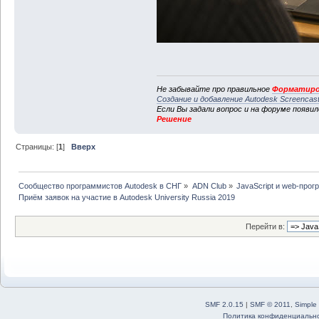
Не забывайте про правильное
Форматиро
Создание и добавление Autodesk Screencas
Если Вы задали вопрос и на форуме появи
Решение
Страницы: [
1
]
Вверх
Сообщество программистов Autodesk в СНГ
»
ADN Club
»
JavaScript и web-про
Приём заявок на участие в Autodesk University Russia 2019
Перейти в:
SMF 2.0.15
|
SMF © 2011
,
Simple
Политика конфиденциальн