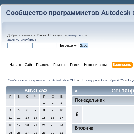
Сообщество программистов Autodesk 
Добро пожаловать,
Гость
. Пожалуйста,
войдите
или
зарегистрируйтесь
.
Начало
Сайт
Правила
Помощь
Поиск
 Непрочитанные 
Календарь
Сообщество программистов Autodesk в СНГ
»
Календарь
»
Сентября 2025
»
Нед
«
Сентябр
Август 2025
П
В
С
Ч
П
С
В
Понедельник
1
2
3
4
5
6
7
8
9
10
8
11
12
13
14
15
16
17
18
19
20
21
22
23
24
Вторник
25
26
27
28
29
30
31