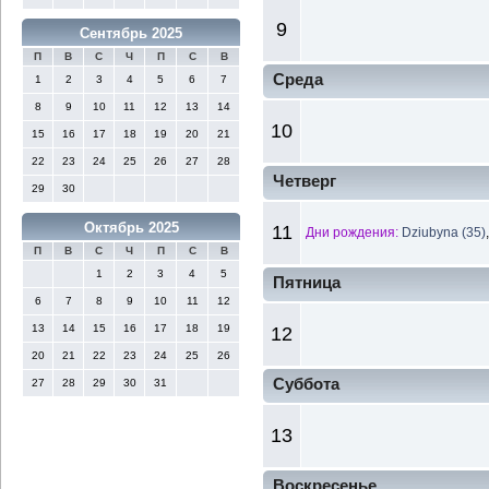
9
Сентябрь 2025
П
В
С
Ч
П
С
В
Среда
1
2
3
4
5
6
7
8
9
10
11
12
13
14
10
15
16
17
18
19
20
21
22
23
24
25
26
27
28
Четверг
29
30
Октябрь 2025
11
Дни рождения:
Dziubyna (35)
П
В
С
Ч
П
С
В
1
2
3
4
5
Пятница
6
7
8
9
10
11
12
13
14
15
16
17
18
19
12
20
21
22
23
24
25
26
Суббота
27
28
29
30
31
13
Воскресенье