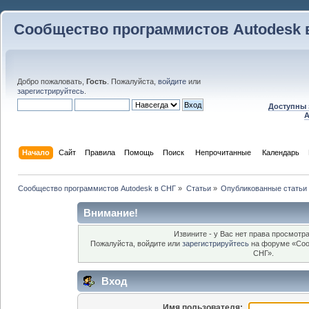
Сообщество программистов Autodesk 
Добро пожаловать,
Гость
. Пожалуйста,
войдите
или
зарегистрируйтесь
.
Доступны 
A
Начало
Сайт
Правила
Помощь
Поиск
 Непрочитанные 
Календарь
Сообщество программистов Autodesk в СНГ
»
Статьи
»
Опубликованные статьи
Внимание!
Извините - у Вас нет права просмотра
Пожалуйста, войдите или
зарегистрируйтесь
на форуме «Соо
СНГ».
Вход
Имя пользователя: