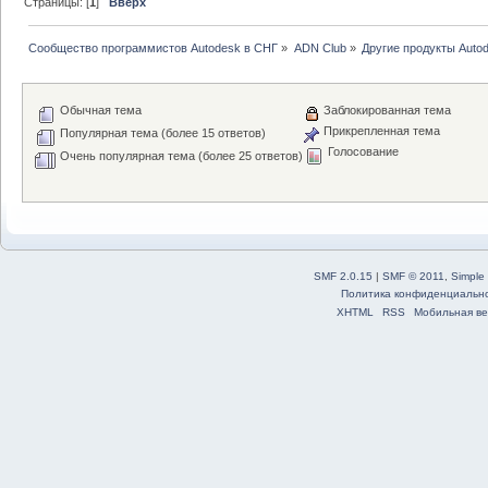
Страницы: [
1
]
Вверх
Сообщество программистов Autodesk в СНГ
»
ADN Club
»
Другие продукты Auto
Обычная тема
Заблокированная тема
Прикрепленная тема
Популярная тема (более 15 ответов)
Голосование
Очень популярная тема (более 25 ответов)
SMF 2.0.15
|
SMF © 2011
,
Simple
Политика конфиденциальн
XHTML
RSS
Мобильная ве