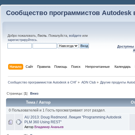
Сообщество программистов Autodesk 
Добро пожаловать,
Гость
. Пожалуйста,
войдите
или
зарегистрируйтесь
.
Доступны 
A
Начало
Сайт
Правила
Помощь
Поиск
 Непрочитанные 
Календарь
Сообщество программистов Autodesk в СНГ
»
ADN Club
»
Другие продукты Auto
Страницы: [
1
]
Вниз
Тема
/
Автор
О
0 Пользователей и 1 Гость просматривают этот раздел.
AU 2013: Doug Redmond. Лекция "Programming Autodesk
PLM 360 Using REST"
Автор
Владимир Ананьев