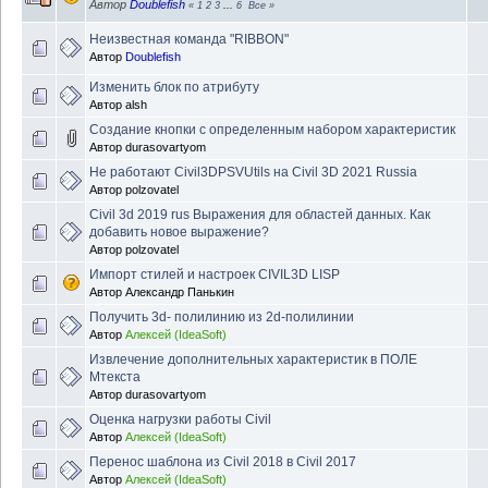
Автор
Doublefish
«
1
2
3
...
6
Все
»
Неизвестная команда "RIBBON"
Автор
Doublefish
Изменить блок по атрибуту
Автор
alsh
Создание кнопки с определенным набором характеристик
Автор
durasovartyom
Не работают Civil3DPSVUtils на Civil 3D 2021 Russia
Автор
polzovatel
Civil 3d 2019 rus Выражения для областей данных. Как
добавить новое выражение?
Автор
polzovatel
Импорт стилей и настроек CIVIL3D LISP
Автор
Александр Панькин
Получить 3d- полилинию из 2d-полилинии
Автор
Алексей (IdeaSoft)
Извлечение дополнительных характеристик в ПОЛЕ
Мтекста
Автор
durasovartyom
Оценка нагрузки работы Civil
Автор
Алексей (IdeaSoft)
Перенос шаблона из Civil 2018 в Civil 2017
Автор
Алексей (IdeaSoft)