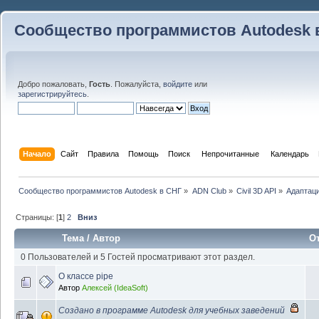
Сообщество программистов Autodesk 
Добро пожаловать,
Гость
. Пожалуйста,
войдите
или
зарегистрируйтесь
.
Начало
Сайт
Правила
Помощь
Поиск
 Непрочитанные 
Календарь
Сообщество программистов Autodesk в СНГ
»
ADN Club
»
Civil 3D API
»
Адаптаци
Страницы: [
1
]
2
Вниз
Тема
/
Автор
О
0 Пользователей и 5 Гостей просматривают этот раздел.
О классе pipe
Автор
Алексей (IdeaSoft)
Создано в программе Autodesk для учебных заведений