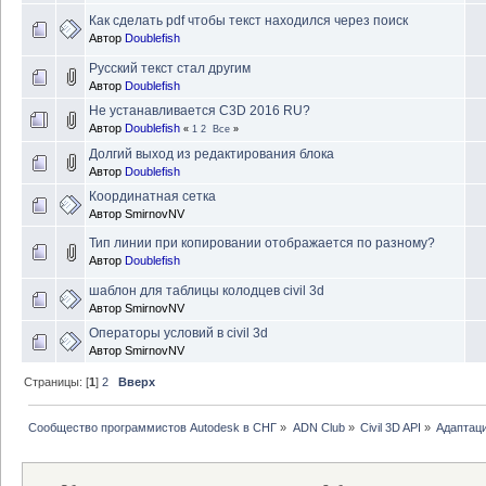
Как сделать pdf чтобы текст находился через поиск
Автор
Doublefish
Русский текст стал другим
Автор
Doublefish
Не устанавливается C3D 2016 RU?
Автор
Doublefish
«
1
2
Все
»
Долгий выход из редактирования блока
Автор
Doublefish
Координатная сетка
Автор
SmirnovNV
Тип линии при копировании отображается по разному?
Автор
Doublefish
шаблон для таблицы колодцев civil 3d
Автор
SmirnovNV
Операторы условий в civil 3d
Автор
SmirnovNV
Страницы: [
1
]
2
Вверх
Сообщество программистов Autodesk в СНГ
»
ADN Club
»
Civil 3D API
»
Адаптаци