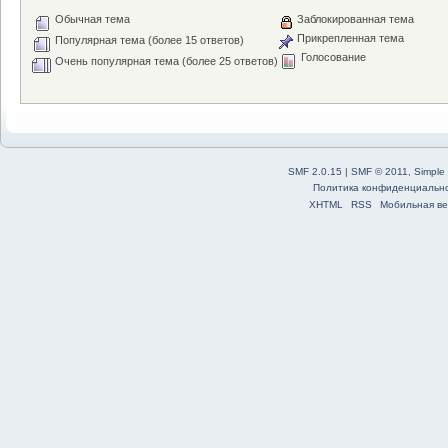
Обычная тема
Заблокированная тема
Прикрепленная тема
Популярная тема (более 15 ответов)
Голосование
Очень популярная тема (более 25 ответов)
SMF 2.0.15
|
SMF © 2011
,
Simple
Политика конфиденциальн
XHTML
RSS
Мобильная ве