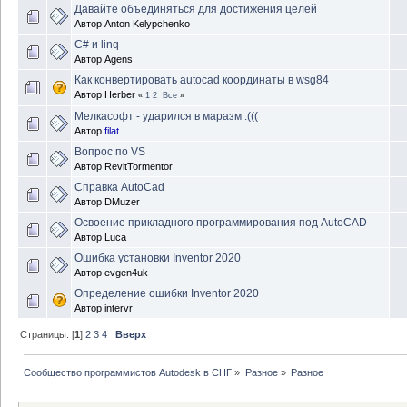
Давайте объединяться для достижения целей
Автор
Anton Kelypchenko
С# и linq
Автор
Agens
Как конвертировать autocad координаты в wsg84
Автор
Herber
«
1
2
Все
»
Мелкасофт - ударился в маразм :(((
Автор
filat
Вопрос по VS
Автор
RevitTormentor
Справка AutoCad
Автор
DMuzer
Освоение прикладного программирования под AutoCAD
Автор
Luca
Ошибка установки Inventor 2020
Автор
evgen4uk
Определение ошибки Inventor 2020
Автор
intervr
Страницы: [
1
]
2
3
4
Вверх
Сообщество программистов Autodesk в СНГ
»
Разное
»
Разное