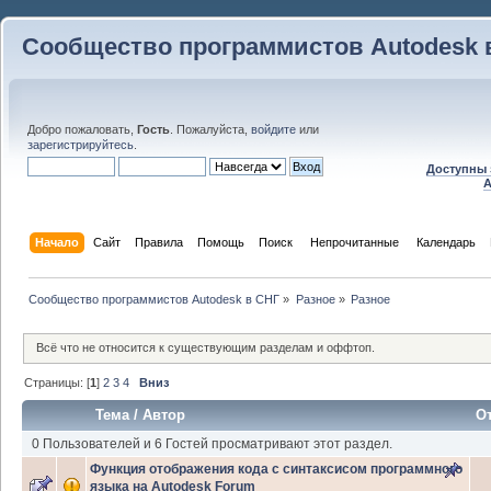
Сообщество программистов Autodesk 
Добро пожаловать,
Гость
. Пожалуйста,
войдите
или
зарегистрируйтесь
.
Доступны 
A
Начало
Сайт
Правила
Помощь
Поиск
 Непрочитанные 
Календарь
Сообщество программистов Autodesk в СНГ
»
Разное
»
Разное
Всё что не относится к существующим разделам и оффтоп.
Страницы: [
1
]
2
3
4
Вниз
Тема
/
Автор
О
0 Пользователей и 6 Гостей просматривают этот раздел.
Функция отображения кода с синтаксисом программного
языка на Autodesk Forum