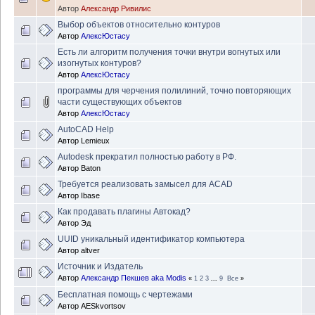
Автор
Александр Ривилис
Выбор объектов относительно контуров
Автор
АлексЮстасу
Есть ли алгоритм получения точки внутри вогнутых или
изогнутых контуров?
Автор
АлексЮстасу
программы для черчения полилиний, точно повторяющих
части существующих объектов
Автор
АлексЮстасу
AutoCAD Help
Автор
Lemieux
Autodesk прекратил полностью работу в РФ.
Автор
Baton
Требуется реализовать замысел для ACAD
Автор
Ibase
Как продавать плагины Автокад?
Автор
Эд
UUID уникальный идентификатор компьютера
Автор
altver
Источник и Издатель
Автор
Александр Пекшев aka Modis
«
1
2
3
...
9
Все
»
Бесплатная помощь с чертежами
Автор
AESkvortsov