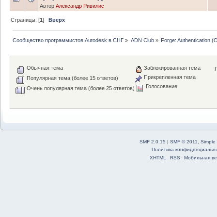
Автор
Александр Ривилис
Страницы: [
1
]
Вверх
Сообщество программистов Autodesk в СНГ
»
ADN Club
»
Forge: Authentication (
Обычная тема
Заблокированная тема
Прикрепленная тема
Популярная тема (более 15 ответов)
Голосование
Очень популярная тема (более 25 ответов)
SMF 2.0.15
|
SMF © 2011
,
Simple
Политика конфиденциальн
XHTML
RSS
Мобильная ве