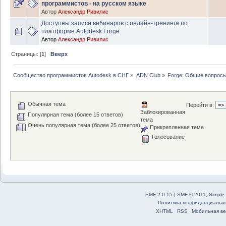
программистов - на русском языке
Автор
Александр Ривилис
Доступны записи вебинаров с онлайн-тренинга по
платформе Autodesk Forge
Автор
Александр Ривилис
Страницы: [
1
]
Вверх
Сообщество программистов Autodesk в СНГ
»
ADN Club
»
Forge: Общие вопрос
Обычная тема
Перейти в:
Заблокированная
Популярная тема (более 15 ответов)
тема
Очень популярная тема (более 25 ответов)
Прикрепленная тема
Голосование
SMF 2.0.15
|
SMF © 2011
,
Simple
Политика конфиденциальн
XHTML
RSS
Мобильная ве