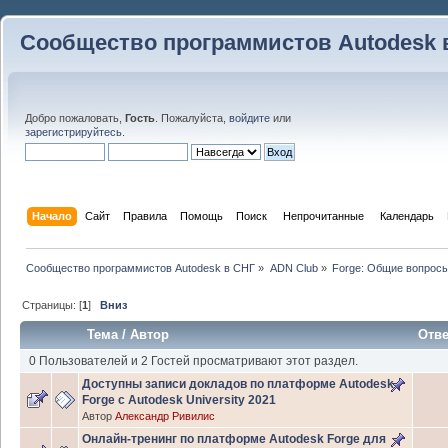
Сообщество программистов Autodesk 
Добро пожаловать,
Гость
. Пожалуйста,
войдите
или
зарегистрируйтесь
.
Начало
Сайт
Правила
Помощь
Поиск
 Непрочитанные 
Календарь
Сообщество программистов Autodesk в СНГ
»
ADN Club
»
Forge: Общие вопрос
Страницы: [
1
]
Вниз
Тема
/
Автор
Отв
0 Пользователей и 2 Гостей просматривают этот раздел.
Доступны записи докладов по платформе Autodesk
Forge с Autodesk University 2021
Автор
Александр Ривилис
Онлайн-тренинг по платформе Autodesk Forge для