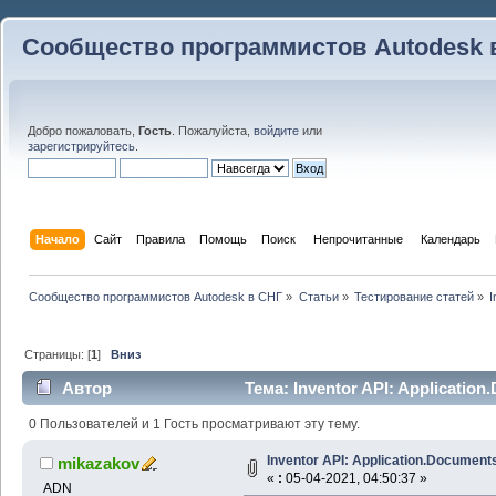
Сообщество программистов Autodesk 
Добро пожаловать,
Гость
. Пожалуйста,
войдите
или
зарегистрируйтесь
.
Начало
Сайт
Правила
Помощь
Поиск
 Непрочитанные 
Календарь
Сообщество программистов Autodesk в СНГ
»
Статьи
»
Тестирование статей
»
I
Страницы: [
1
]
Вниз
Автор
Тема: Inventor API: Applicatio
0 Пользователей и 1 Гость просматривают эту тему.
Inventor API: Application.Document
mikazakov
«
:
05-04-2021, 04:50:37 »
ADN