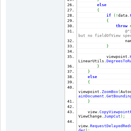
else
{
if
(
!
data
.
{
throw
@"
but no fieldOfView spe
                    na
}
            viewpoint
.
LinearUtils
.
DegreesToR
}
}
else
{
viewpoint
.
ZoomBox
(
Auto
ainDocument
.
GetBoundin
}
    view
.
CopyViewpoint
ViewChange
.
JumpCut
)
;
view
.
RequestDelayedRed
der
)
;