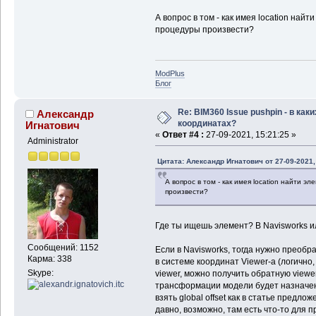
А вопрос в том - как имея location най
процедуры произвести?
ModPlus
Блог
Re: BIM360 Issue pushpin - в каки
Александр
координатах?
Игнатович
«
Ответ #4 :
27-09-2021, 15:21:25 »
Administrator
Цитата: Александр Игнатович от 27-09-2021,
А вопрос в том - как имея location найти 
произвести?
Где ты ищешь элемент? В Navisworks и
Сообщений: 1152
Если в Navisworks, тогда нужно преобр
Карма: 338
в системе координат Viewer-а (логично,
Skype:
viewer, можно получить обратную viewe
трансформации модели будет назначен
взять global offset как в статье предло
давно, возможно, там есть что-то для 