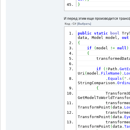
}
И перед этим еще производится транс
Код - C#
[Выбрать]
public
static
bool
 Try
data, Model model, 
out
{
if
(
model 
!=
null
)
{
        transformedDat
if
(
!
Path
.
GetE
Uri
(
model
.
FileName
)
.
Lo
.
Equals
(
".
StringComparison
.
Ordin
{
            Transform3
GetModelToWorldTransfo
            transforme
TransformPoint
(
data
.
Lo
            transforme
TransformPoint
(
data
.
Ey
            transforme
TransformPoint
(
data
.
Ta