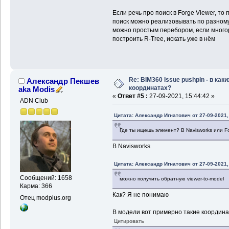
Если речь про поиск в Forge Viewer, т
поиск можно реализовывать по разному 
можно простым перебором, если многор
построить R-Tree, искать уже в нём
Re: BIM360 Issue pushpin - в каки
Александр Пекшев
координатах?
aka Modis
«
Ответ #5 :
27-09-2021, 15:44:42 »
ADN Club
Цитата: Александр Игнатович от 27-09-2021,
Где ты ищешь элемент? В Navisworks или F
В Navisworks
Цитата: Александр Игнатович от 27-09-2021,
Сообщений: 1658
можно получить обратную viewer-to-model
Карма: 366
Как? Я не понимаю
Отец modplus.org
В модели вот примерно такие координа
Цитировать