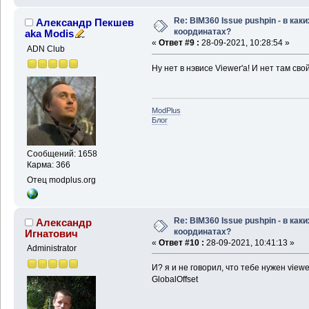
Re: BIM360 Issue pushpin - в каки
Александр Пекшев
координатах?
aka Modis
«
Ответ #9 :
28-09-2021, 10:28:54 »
ADN Club
Ну нет в нэвисе Viewer'а! И нет там свойс
ModPlus
Блог
Сообщений: 1658
Карма: 366
Отец modplus.org
Re: BIM360 Issue pushpin - в каки
Александр
координатах?
Игнатович
«
Ответ #10 :
28-09-2021, 10:41:13 »
Administrator
И? я и не говорил, что тебе нужен viewer
GlobalOffset