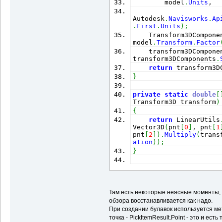
        model
.
Units
,
Autodesk
.
Navisworks
.
Ap
.
First
.
Units
)
;
    Transform3DCompone
model
.
Transform
.
Factor
    transform3DCompone
transform3DComponents
.
return
 transform3D
}
private
static
double
[
Transform3D transform
)
{
return
 LinearUtils
Vector3D
(
pnt
[
0
]
, pnt
[
1
pnt
[
2
]
)
.
Multiply
(
trans
ation
)
)
;
}
Там есть некоторые неясные моменты, н
обзора восстанавливается как надо.
При создании булавок используется м
точка - PickItemResult.Point - это и ест