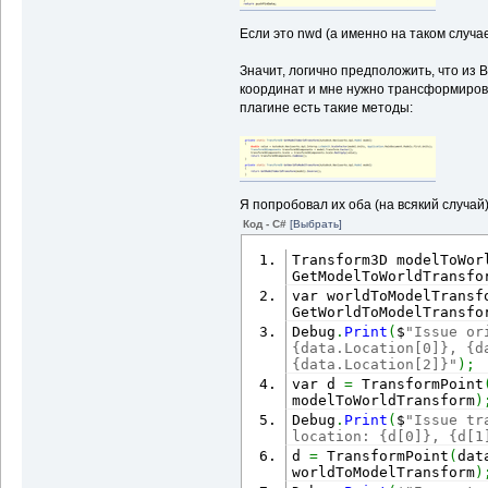
Если это nwd (а именно на таком случае
Значит, логично предположить, что из 
координат и мне нужно трансформирова
плагине есть такие методы:
Я попробовал их оба (на всякий случай)
Код - C#
[Выбрать]
Transform3D modelToWor
GetModelToWorldTransfo
var worldToModelTransf
GetWorldToModelTransfo
Debug
.
Print
(
$
"Issue or
{data.Location[0]}, {da
{data.Location[2]}"
)
;
var d 
=
 TransformPoint
modelToWorldTransform
)
Debug
.
Print
(
$
"Issue tr
location: {d[0]}, {d[1
d 
=
 TransformPoint
(
dat
worldToModelTransform
)