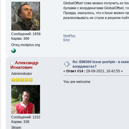
GlobalOffset тоже можно получить из I
булавки с координатами GlobalOffset, 
Правда, оказалось, что к Issue можно 
реализовывать не стали и решили пойт
Сообщений: 1658
ModPlus
Карма: 366
Блог
Отец modplus.org
Re: BIM360 Issue pushpin - в каки
Александр
координатах?
Игнатович
«
Ответ #14 :
28-09-2021, 16:42:55 »
Administrator
You are welcome
Сообщений: 1152
Карма: 338
Skype: