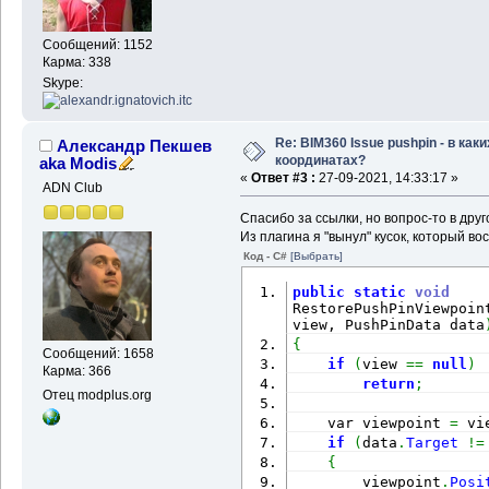
Сообщений: 1152
Карма: 338
Skype:
Re: BIM360 Issue pushpin - в каки
Александр Пекшев
координатах?
aka Modis
«
Ответ #3 :
27-09-2021, 14:33:17 »
ADN Club
Спасибо за ссылки, но вопрос-то в друг
Из плагина я "вынул" кусок, который во
Код - C#
[Выбрать]
public
static
void
RestorePushPinViewpoin
view, PushPinData data
{
Сообщений: 1658
if
(
view 
==
null
)
Карма: 366
return
;
Отец modplus.org
    var viewpoint 
=
 vi
if
(
data
.
Target
!=
{
        viewpoint
.
Posi