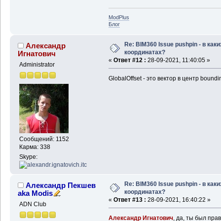
ModPlus
Блог
Re: BIM360 Issue pushpin - в каки
Александр
координатах?
Игнатович
«
Ответ #12 :
28-09-2021, 11:40:05 »
Administrator
GlobalOffset - это вектор в центр bound
Сообщений: 1152
Карма: 338
Skype:
Re: BIM360 Issue pushpin - в каки
Александр Пекшев
координатах?
aka Modis
«
Ответ #13 :
28-09-2021, 16:40:22 »
ADN Club
Александр Игнатович
, да, ты был пра