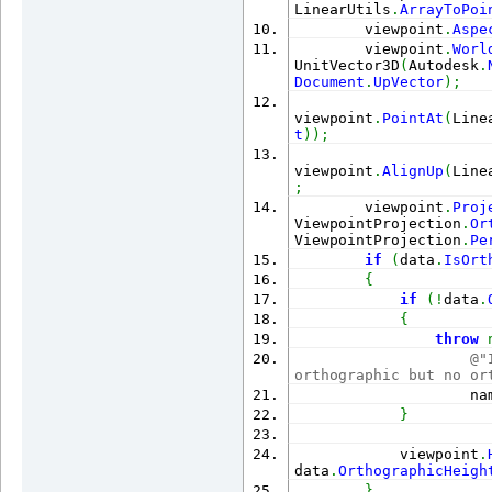
LinearUtils
.
ArrayToPoi
        viewpoint
.
Aspe
        viewpoint
.
Worl
UnitVector3D
(
Autodesk
.
Document
.
UpVector
)
;
viewpoint
.
PointAt
(
Line
t
)
)
;
viewpoint
.
AlignUp
(
Line
;
        viewpoint
.
Proj
ViewpointProjection
.
Or
ViewpointProjection
.
Pe
if
(
data
.
IsOrt
{
if
(
!
data
.
{
throw
@"
orthographic but no or
                    na
}
            viewpoint
.
data
.
OrthographicHeigh
}