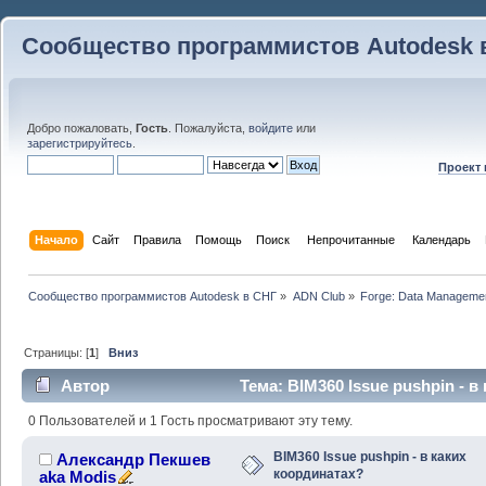
Сообщество программистов Autodesk 
Добро пожаловать,
Гость
. Пожалуйста,
войдите
или
зарегистрируйтесь
.
Проект
Начало
Сайт
Правила
Помощь
Поиск
 Непрочитанные 
Календарь
Сообщество программистов Autodesk в СНГ
»
ADN Club
»
Forge: Data Managemen
Страницы: [
1
]
Вниз
Автор
Тема: BIM360 Issue pushpin - 
раз)
0 Пользователей и 1 Гость просматривают эту тему.
BIM360 Issue pushpin - в каких
Александр Пекшев
координатах?
aka Modis