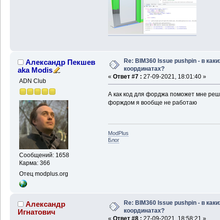
Re: BIM360 Issue pushpin - в каки
Александр Пекшев
координатах?
aka Modis
«
Ответ #7 :
27-09-2021, 18:01:40 »
ADN Club
А как код для форджа поможет мне реши
форждом я вообще не работаю
ModPlus
Блог
Сообщений: 1658
Карма: 366
Отец modplus.org
Re: BIM360 Issue pushpin - в каки
Александр
координатах?
Игнатович
«
Ответ #8 :
27-09-2021, 18:58:21 »