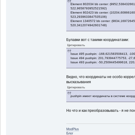
Element 802034 bb center: (9952,5384326
522,9658793952521592)
Element 802423 bb center: (10204,608661
523,2939633847535106)
Element 1340572 bb center: (9834,169726
520,3412074942601748)
Булавки вот с такими координатами:
Цитировать
Issue 495 pushpin: -168,621583508413, -1
Issue 494 pushpin: 201,793944775753, -2
Issue 493 pushpin: -50,2509445499618, 22
Видно, что координаты не особо коррел
высказывания
Цитировать
pushpin имеет координаты в системе коорди
Но что и как преобразовывать - я не п
ModPlus
Блог