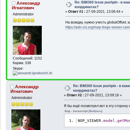
Re: BIM360 Issue pushpin - в как
Александр
координатах?
Игнатович
«
Ответ #1 :
27-09-2021, 13:06:44 »
Administrator
На вскидку, нужно учесть globalOffset, к
https://adn-cis.org/map-forge-viewer-ca
Сообщений: 1152
Карма: 338
Skype:
Re: BIM360 Issue pushpin - в каки
Александр
координатах?
Игнатович
«
Ответ #2 :
27-09-2021, 13:09:16 »
Administrator
Я бы ещё посмотрел вот в эту сторону 
Код - Javascript
[Выбрать]
NOP_VIEWER.
model
.
getMo