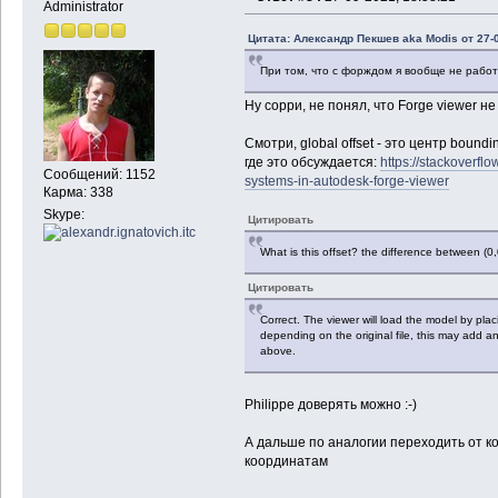
Administrator
Цитата: Александр Пекшев aka Modis от 27-0
При том, что с форждом я вообще не рабо
Ну сорри, не понял, что Forge viewer не
Смотри, global offset - это центр bound
где это обсуждается:
https://stackoverfl
Сообщений: 1152
systems-in-autodesk-forge-viewer
Карма: 338
Skype:
Цитировать
What is this offset? the difference between (0
Цитировать
Correct. The viewer will load the model by plac
depending on the original file, this may add a
above.
Philippe доверять можно :-)
А дальше по аналогии переходить от к
координатам