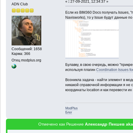
«
:
27-09-2021, 12:34:37 »
ADN Club
Если из BIM360 Docs получать Issues, 
Navisworks), то у Issue будут данные по
Сообщений: 1658
Карма: 366
Отец modplus.org
Булавку, в свою очередь, можно "прикр
используя плагин
Coordination Issues f
Возникла задача - найти элемент в мод
никакой справочной информации я не см
координаты location и как перевести и
ModPlus
Блог
Отмечено как Решение
Александр Пекшев aka