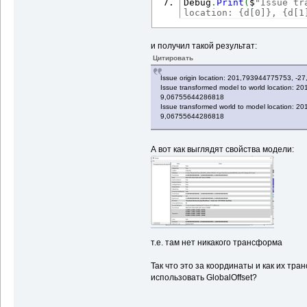
Debug
.
Print
(
$
"Issue tr
location: {d[0]}, {d[1
и получил такой результат:
Цитировать
Issue origin location: 201,793944775753, 
Issue transformed model to world location:
9,06755644286818
Issue transformed world to model location:
9,06755644286818
А вот как выглядят свойства модели:
т.е. там нет никакого трансформа
Так что это за координаты и как их тра
использовать GlobalOffset?