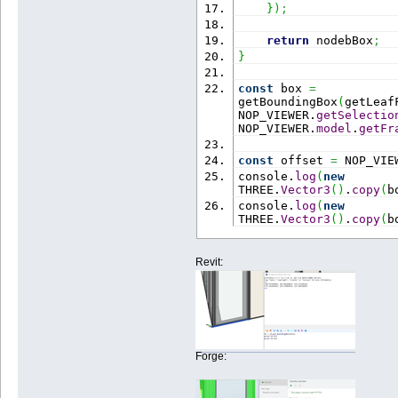
}
)
;
return
 nodebBox
;
}
const
 box 
=
getBoundingBox
(
getLeaf
NOP_VIEWER.
getSelectio
NOP_VIEWER.
model
.
getFr
const
 offset 
=
 NOP_VIE
console.
log
(
new
THREE.
Vector3
(
)
.
copy
(
b
console.
log
(
new
THREE.
Vector3
(
)
.
copy
(
b
Revit:
Forge: