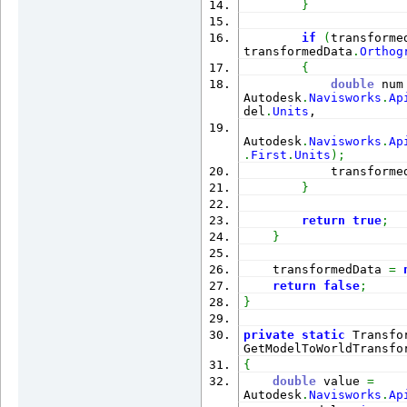
}
if
(
transforme
transformedData
.
Orthog
{
double
 num
Autodesk
.
Navisworks
.
Ap
del
.
Units
,
Autodesk
.
Navisworks
.
Ap
.
First
.
Units
)
;
            transforme
}
return
true
;
}
    transformedData 
=
return
false
;
}
private
static
 Transfor
GetModelToWorldTransfo
{
double
 value 
=
Autodesk
.
Navisworks
.
Ap