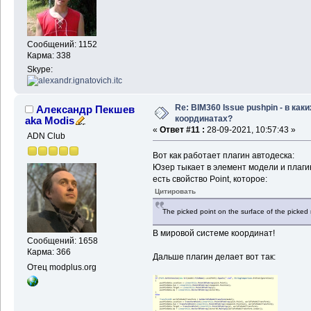
Сообщений: 1152
Карма: 338
Skype:
Re: BIM360 Issue pushpin - в каки
Александр Пекшев
координатах?
aka Modis
«
Ответ #11 :
28-09-2021, 10:57:43 »
ADN Club
Вот как работает плагин автодеска:
Юзер тыкает в элемент модели и плаг
есть свойство Point, которое:
Цитировать
The picked point on the surface of the picked 
В мировой системе координат!
Сообщений: 1658
Карма: 366
Дальше плагин делает вот так:
Отец modplus.org