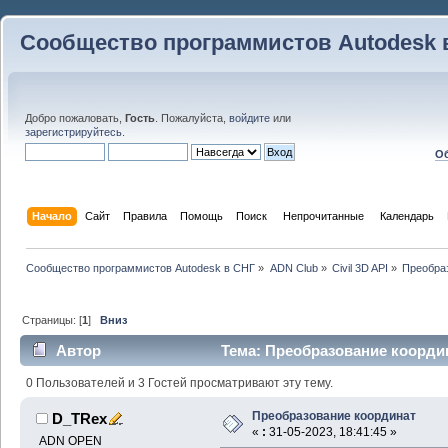
Сообщество программистов Autodesk 
Добро пожаловать,
Гость
. Пожалуйста,
войдите
или
зарегистрируйтесь
.
Об
Начало
Сайт
Правила
Помощь
Поиск
 Непрочитанные 
Календарь
Сообщество программистов Autodesk в СНГ
»
ADN Club
»
Civil 3D API
»
Преобра
Страницы: [
1
]
Вниз
Автор
Тема: Преобразование координ
0 Пользователей и 3 Гостей просматривают эту тему.
Преобразование координат
D_TRex
«
:
31-05-2023, 18:41:45 »
ADN OPEN