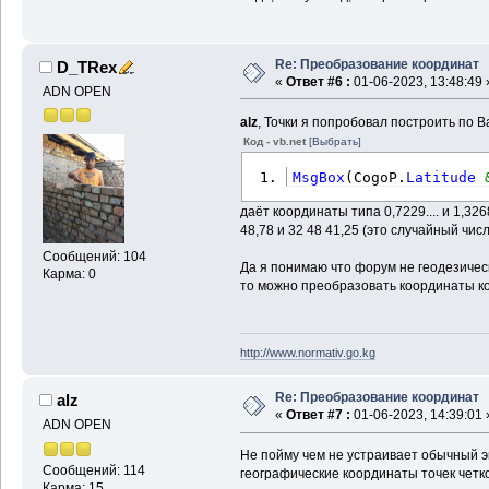
Re: Преобразование координат
D_TRex
«
Ответ #6 :
01-06-2023, 13:48:49 
ADN OPEN
alz
, Точки я попробовал построить по 
Код - vb.net
[Выбрать]
MsgBox
(
CogoP.
Latitude
даёт координаты типа 0,7229.... и 1,326
48,78 и 32 48 41,25 (это случайный чис
Сообщений: 104
Да я понимаю что форум не геодезическ
Карма: 0
то можно преобразовать координаты ко
http://www.normativ.go.kg
Re: Преобразование координат
alz
«
Ответ #7 :
01-06-2023, 14:39:01 
ADN OPEN
Не пойму чем не устраивает обычный эк
Сообщений: 114
географические координаты точек четк
Карма: 15