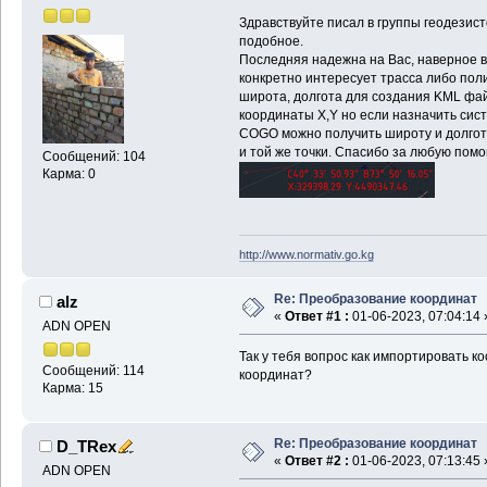
Здравствуйте писал в группы геодезис
подобное.
Последняя надежна на Вас, наверное в 
конкретно интересует трасса либо пол
широта, долгота для создания KML файл
координаты X,Y но если назначить сис
COGO можно получить широту и долгот
и той же точки. Спасибо за любую пом
Сообщений: 104
Карма: 0
http://www.normativ.go.kg
Re: Преобразование координат
alz
«
Ответ #1 :
01-06-2023, 07:04:14 
ADN OPEN
Так у тебя вопрос как импортировать к
Сообщений: 114
координат?
Карма: 15
Re: Преобразование координат
D_TRex
«
Ответ #2 :
01-06-2023, 07:13:45 
ADN OPEN