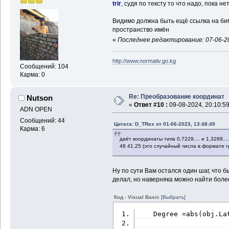
trir
, судя по тексту то что надо, пока 
Видимо должна быть ещё ссылка на биб
пространство имён
«
Последнее редактирование: 07-06-20
http://www.normativ.go.kg
Сообщений: 104
Карма: 0
Re: Преобразование координат
Nutson
«
Ответ #10 :
09-08-2024, 20:10:59
ADN OPEN
Сообщений: 44
Цитата: D_TRex от 01-06-2023, 13:48:49
Карма: 6
даёт координаты типа 0,7229.... и 1,3268...
48 41,25 (это случайный числа в формате г
Ну по сути Вам остался один шаг, что 
делал, но наверняка можно найти боле
Код - Visual Basic
[Выбрать]
    Degree =abs(obj.La