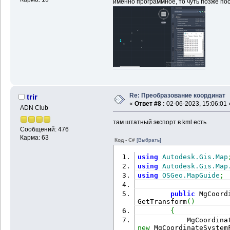
именно программное, то чуть позже пос
Re: Преобразование координат
trir
«
Ответ #8 :
02-06-2023, 15:06:01 
ADN Club
там штатный экспорт в kml есть
Сообщений: 476
Карма: 63
Код - C#
[Выбрать]
using
Autodesk.Gis.Map
using
Autodesk.Gis.Map
using
OSGeo.MapGuide
;
public
 MgCoord
GetTransform
(
)
{
            MgCoordina
new
 MgCoordinateSystem