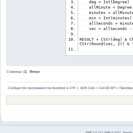
    deg = Int(Degree)
    allMinute = Degree
    minutes = allMinut
    min = Int(minutes)
    allSeconds = minut
    sec = allSeconds -
RESULT = CStr(deg) & C
CStr(Round(sec, 2)) & 
Страницы: [
1
]
Вверх
Сообщество программистов Autodesk в СНГ
»
ADN Club
»
Civil 3D API
»
Преобра
SMF 2.0.15
|
SMF © 2011
,
Simple