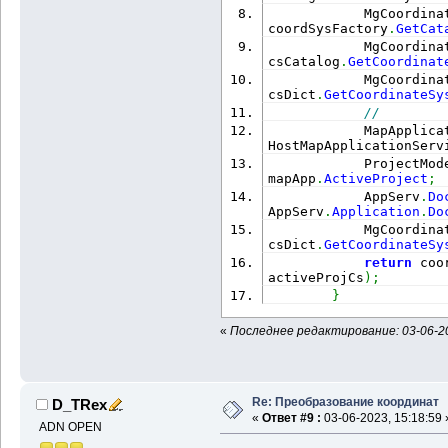
            MgCoordina
coordSysFactory
.
GetCat
            MgCoordina
csCatalog
.
GetCoordinat
            MgCoordina
csDict
.
GetCoordinateSy
//
            MapApplica
HostMapApplicationServ
            ProjectMod
mapApp
.
ActiveProject
;
            AppServ
.
Do
AppServ
.
Application
.
Do
            MgCoordina
csDict
.
GetCoordinateSy
return
 coo
activeProjCs
)
;
}
«
Последнее редактирование: 03-06-20
Re: Преобразование координат
D_TRex
«
Ответ #9 :
03-06-2023, 15:18:59 
ADN OPEN