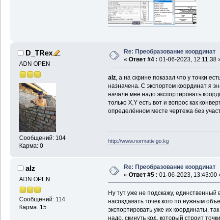
Re: Преобразование координат
D_TRex
«
Ответ #4 :
01-06-2023, 12:11:38 
ADN OPEN
alz
, а на скрине показал что у точки ест
назначена. С экспортом координат я зн
начале мне надо экспортировать коор
только X,Y есть вот и вопрос как конве
определённом месте чертежа без учас
Сообщений: 104
http://www.normativ.go.kg
Карма: 0
Re: Преобразование координат
alz
«
Ответ #5 :
01-06-2023, 13:43:00 
ADN OPEN
Ну тут уже не подскажу, единственный 
Сообщений: 114
насоздавать точек кого по нужным объе
Карма: 15
экспортировать уже их координаты, так 
надо, скинуть код, который строит точ