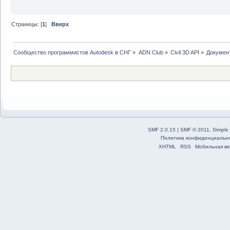
Страницы: [
1
]
Вверх
Сообщество программистов Autodesk в СНГ
»
ADN Club
»
Civil 3D API
»
Докумен
SMF 2.0.15
|
SMF © 2011
,
Simple
Политика конфиденциальн
XHTML
RSS
Мобильная ве