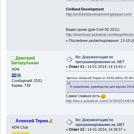
Civilized Development
http://civilizeddevelopment.typepad.com/
Видео уроки (для Civil 3D 2011):
http://download.autodesk.com/largefi
«
Последнее редактирование: 13-10-20
Re: Документация по
Дмитрий
программированию на .NET
Загорулькин
«
Ответ #1 :
14-01-2014, 14:14:43 »
ADN
Цитата: Алексей Терно от 13-01-2014, 01:40:
Сообщений: 2531
Карма: 739
К сожалению, руководство для версии 201
Самое главное есть
:
http://docs.autodesk.com/CIV3D/2014/EN
Re: Документация по
Алексей Терно
программированию на .NET
ADN Club
«
Ответ #2 :
14-01-2014, 14:38:37 »