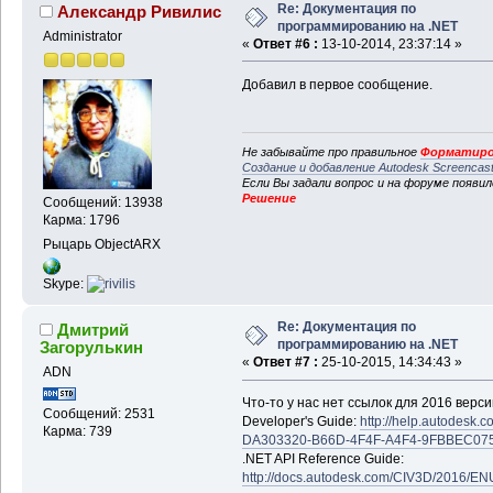
Re: Документация по
Александр Ривилис
программированию на .NET
Administrator
«
Ответ #6 :
13-10-2014, 23:37:14 »
Добавил в первое сообщение.
Не забывайте про правильное
Форматиро
Создание и добавление Autodesk Screencas
Если Вы задали вопрос и на форуме появи
Решение
Сообщений: 13938
Карма: 1796
Рыцарь ObjectARX
Skype:
Re: Документация по
Дмитрий
программированию на .NET
Загорулькин
«
Ответ #7 :
25-10-2015, 14:34:43 »
ADN
Что-то у нас нет ссылок для 2016 верси
Сообщений: 2531
Developer's Guide:
http://help.autodesk
Карма: 739
DA303320-B66D-4F4F-A4F4-9FBBEC07
.NET API Reference Guide:
http://docs.autodesk.com/CIV3D/2016/EN