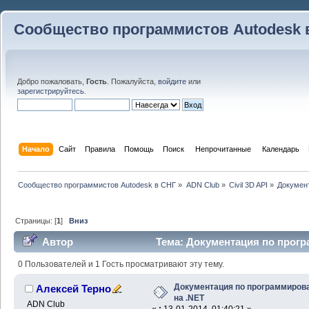
Сообщество программистов Autodesk 
Добро пожаловать,
Гость
. Пожалуйста,
войдите
или
зарегистрируйтесь
.
Начало
Сайт
Правила
Помощь
Поиск
 Непрочитанные 
Календарь
Сообщество программистов Autodesk в СНГ
»
ADN Club
»
Civil 3D API
»
Докумен
Страницы: [
1
]
Вниз
Автор
Тема: Документация по прог
74735 раз)
0 Пользователей и 1 Гость просматривают эту тему.
Документация по программиров
Алексей Терно
на .NET
ADN Club
«
:
13-01-2014, 01:40:21 »