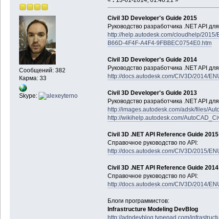
Civil 3D Developer's Guide 2015
Руководство разработчика .NET API для 
http://help.autodesk.com/cloudhelp/201
B66D-4F4F-A4F4-9FBBEC0754E0.htm
Civil 3D Developer's Guide 2014
Руководство разработчика .NET API для 
Сообщений: 382
http://docs.autodesk.com/CIV3D/2014/EN
Карма: 33
Civil 3D Developer's Guide 2013
Skype:
Руководство разработчика .NET API для 
http://images.autodesk.com/adsk/files/
http://wikihelp.autodesk.com/AutoCAD_C
Civil 3D .NET API Reference Guide 2015
Справочное руководство по API:
http://docs.autodesk.com/CIV3D/2015/EN
Civil 3D .NET API Reference Guide 2014
Справочное руководство по API:
http://docs.autodesk.com/CIV3D/2014/EN
Блоги программистов:
Infrastructure Modeling DevBlog
http://adndevblog.typepad.com/infrastructur