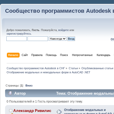
Сообщество программистов Autodesk 
Добро пожаловать,
Гость
. Пожалуйста,
войдите
или
зарегистрируйтесь
.
Об
Начало
Сайт
Правила
Помощь
Поиск
 Непрочитанные 
Календарь
Сообщество программистов Autodesk в СНГ
»
Статьи
»
Опубликованные статьи
Отображение модальных и немодальных форм в AutoCAD .NET
Страницы: [
1
]
Вниз
Автор
Тема: Отображение модальны
.NET (Прочитано 95731 раз)
0 Пользователей и 1 Гость просматривают эту тему.
Отображение модальных и
Александр Ривилис
немодальных форм в AutoCAD 