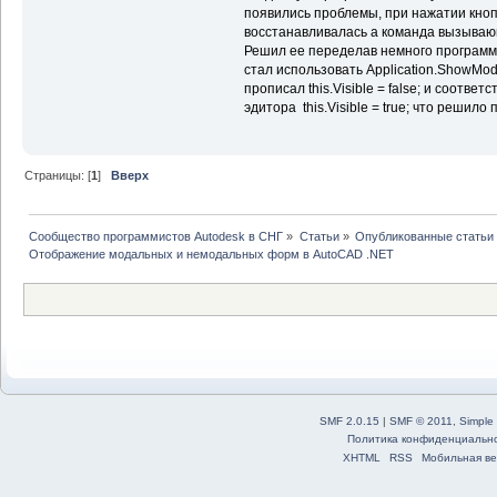
появились проблемы, при нажатии кно
восстанавливалась а команда вызываю
Решил ее переделав немного программу,
стал использовать Application.ShowMode
прописал this.Visible = false; и соотве
эдитора this.Visible = true; что решило
Страницы: [
1
]
Вверх
Сообщество программистов Autodesk в СНГ
»
Статьи
»
Опубликованные статьи
Отображение модальных и немодальных форм в AutoCAD .NET
SMF 2.0.15
|
SMF © 2011
,
Simple
Политика конфиденциальн
XHTML
RSS
Мобильная ве