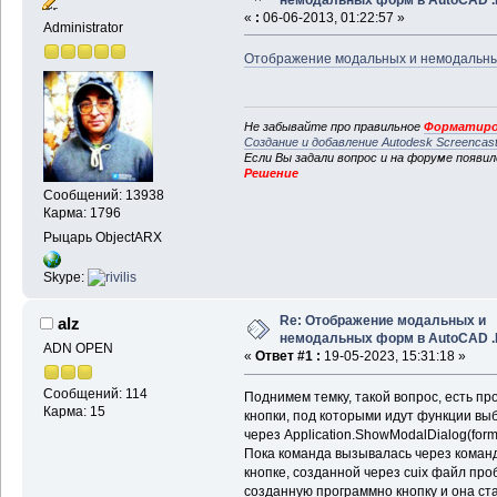
«
:
06-06-2013, 01:22:57 »
Administrator
Отображение модальных и немодальны
Не забывайте про правильное
Форматиро
Создание и добавление Autodesk Screencas
Если Вы задали вопрос и на форуме появи
Решение
Сообщений: 13938
Карма: 1796
Рыцарь ObjectARX
Skype:
Re: Отображение модальных и
alz
немодальных форм в AutoCAD 
ADN OPEN
«
Ответ #1 :
19-05-2023, 15:31:18 »
Сообщений: 114
Поднимем темку, такой вопрос, есть п
Карма: 15
кнопки, под которыми идут функции вы
через Application.ShowModalDialog(form
Пока команда вызывалась через коман
кнопке, созданной через cuix файл проб
созданную программно кнопку и она ста