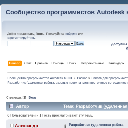
Сообщество программистов Autodesk 
Добро пожаловать,
Гость
. Пожалуйста,
войдите
или
зарегистрируйтесь
.
Доступны 
A
Начало
Сайт
Правила
Помощь
Поиск
 Непрочитанные 
Календарь
Сообщество программистов Autodesk в СНГ
»
Разное
»
Работа для программист
Разработчик (удаленная работа, разовые проекты и/или постоянное сотрудничест
Страницы: [
1
]
Вниз
Автор
Тема: Разработчик (удаленная
постоянное сотрудничество) (Прочитано 63333 раз)
0 Пользователей и 1 Гость просматривают эту тему.
Разработчик (удаленная работа,
Александр