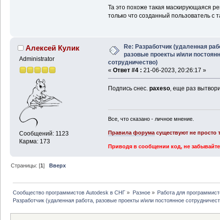
Та это похоже такая маскирующаяся ре
только что созданный пользователь с т
Re: Разработчик (удаленная раб
Алексей Кулик
разовые проекты и/или постоян
Administrator
сотрудничество)
«
Ответ #4 :
21-06-2023, 20:26:17 »
Подпись снес.
paxeso
, еще раз вытвор
Все, что сказано - личное мнение.
Правила форума
существуют не просто т
Сообщений: 1123
Карма: 173
Приводя в сообщении код, не забывайте
Страницы: [
1
]
Вверх
Сообщество программистов Autodesk в СНГ
»
Разное
»
Работа для программист
Разработчик (удаленная работа, разовые проекты и/или постоянное сотрудничест