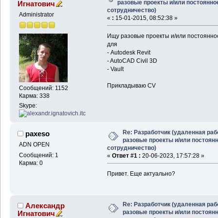
разовые проекты и/или постоянно
Игнатович
сотрудничество)
Administrator
«
:
15-01-2015, 08:52:38 »
Ищу разовые проекты и/или постоянное
для
- Autodesk Revit
- AutoCAD Civil 3D
- Vault
Прикладываю CV
Сообщений: 1152
Карма: 338
Skype:
Re: Разработчик (удаленная раб
paxeso
разовые проекты и/или постоян
ADN OPEN
сотрудничество)
Сообщений: 1
«
Ответ #1 :
20-06-2023, 17:57:28 »
Карма: 0
Привет. Еще актуально?
Re: Разработчик (удаленная раб
Александр
разовые проекты и/или постоян
Игнатович