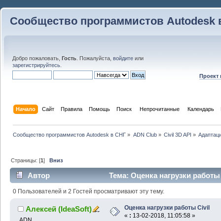
Сообщество программистов Autodesk 
Добро пожаловать,
Гость
. Пожалуйста,
войдите
или
зарегистрируйтесь
.
Проект
Начало
Сайт
Правила
Помощь
Поиск
 Непрочитанные 
Календарь
Сообщество программистов Autodesk в СНГ
»
ADN Club
»
Civil 3D API
»
Адаптаци
Страницы: [
1
]
Вниз
Автор
Тема: Оценка нагрузки работы 
0 Пользователей и 2 Гостей просматривают эту тему.
Оценка нагрузки работы Civil
Алексей (IdeaSoft)
«
:
13-02-2018, 11:05:58 »
ADN