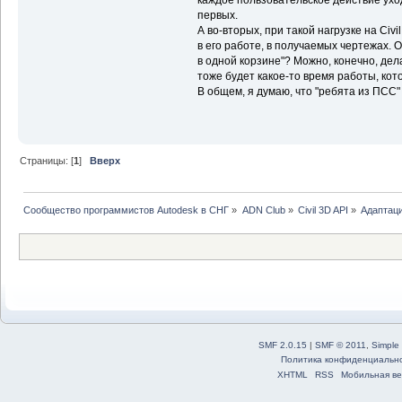
первых.
А во-вторых, при такой нагрузке на Civ
в его работе, в получаемых чертежах. 
в одной корзине"? Можно, конечно, де
тоже будет какое-то время работы, кот
В общем, я думаю, что "ребята из ПСС"
Страницы: [
1
]
Вверх
Сообщество программистов Autodesk в СНГ
»
ADN Club
»
Civil 3D API
»
Адаптаци
SMF 2.0.15
|
SMF © 2011
,
Simple
Политика конфиденциальн
XHTML
RSS
Мобильная ве