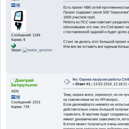
Есть проект НВК сетей протяженностью
Проект содержит около 500 "пересечек
1600 участков труб.
Ребята из ПСС нам советуют разделить 
обосновывая это тем, что Civil может н
с поставленной задачей и будет долго
Сообщений: 1189
Карма: 9
Стоит ли делить этот большой проект н
Или все же оставить все единым больш
Skype:
Re: Оценка нагрузки работы Civil
Дмитрий
«
Ответ #1 :
13-02-2018, 12:18:21 
Загорулькин
ADN
Тему, скорее всего, перенесут, но не л
ну совсем никак не по API вопрос.
Сообщений: 2531
Если дискомфорта никакого не испытыв
Карма: 739
действительно очень большой получает
тормозить. В чертеже будут создаватьс
имеют динамические зависимости, кото
В итоге может получиться очень непов
каждое пользовательское действие уход