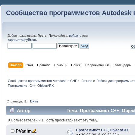
Сообщество программистов Autodesk 
Добро пожаловать,
Гость
. Пожалуйста,
войдите
или
зарегистрируйтесь
.
Об
Начало
Сайт
Правила
Помощь
Поиск
 Непрочитанные 
Календарь
Сообщество программистов Autodesk в СНГ
»
Разное
»
Работа для программист
Программист С++, ObjectARX
Страницы: [
1
]
Вниз
Автор
Тема: Программист С++, Objec
0 Пользователей и 1 Гость просматривают эту тему.
Программист С++, ObjectARX
PVadim
«
:
30-07-2018, 09:28:33 »