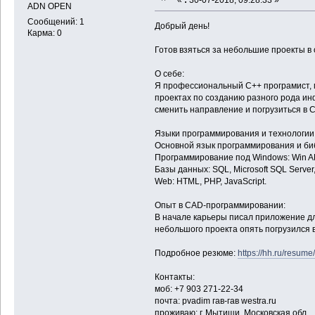
ADN OPEN
Сообщений: 1
Добрый день!
Карма: 0
Готов взяться за небольшие проекты в 
О себе:
Я профессиональный С++ програмист, м
проектах по созданию разного рода и
сменить направление и погрузиться в
Языки программирования и технологии
Основной язык программирования и библ
Программирование под Windows: Win AP
Базы данных: SQL, Microsoft SQL Server
Web: HTML, PHP, JavaScript.
Опыт в CAD-программировании:
В начале карьеры писал приложение дл
небольшого проекта опять погрузился в
Подробное резюме:
https://hh.ru/resu
Контакты:
моб: +7 903 271-22-34
почта: pvadim гав-гав westra.ru
проживаю: г. Мытищи, Московская обл.